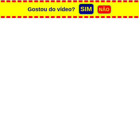
SIM
Gostou do vídeo?
NÃO