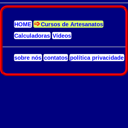
HOME
Cursos de Artesanatos
Calculadoras
Vídeos
sobre nós
contatos
política privacidade