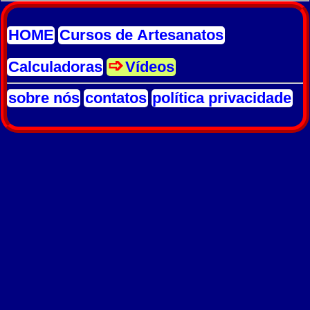
HOME
Cursos de Artesanatos
Calculadoras
Vídeos
sobre nós
contatos
política privacidade