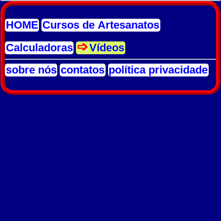
HOME
Cursos de Artesanatos
Calculadoras
Vídeos
sobre nós
contatos
política privacidade