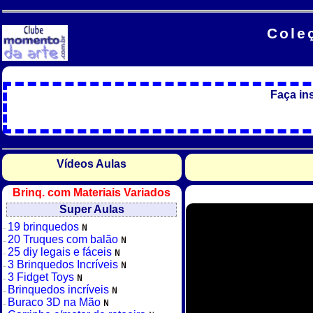
Cole
Faça in
Vídeos Aulas
Brinq. com Materiais Variados
Super Aulas
19 brinquedos
20 Truques com balão
25 diy legais e fáceis
3 Brinquedos Incríveis
3 Fidget Toys
Brinquedos incríveis
Buraco 3D na Mão