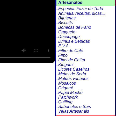
Artesanatos
Especial: Fazer de Tudo
Animais: receitas, dicas...
Bijuterias
Biscuits
Bonecas de Pano
Craquele
Decoupage
Drinks e Bebidas
E.V.A.
Filtro de Café
Fimo
Fitas de Cetim
Kirigami
Licores Caseiros
Meias de Seda
Moldes variados
Mosaicos
Origami
Papel Machê
Patchwork
Quilling
Sabonetes e Sais
Velas Artesanais