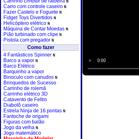
Carrinho c/motor de ratoeira
Carro com controle caseiro
Fazer Castelo e Foguete
Fidget Toys Divertidos
Helicóptero elétrico
Máquina de Contar Moedas
Pião turbinado com clipe
Pistola com pregador
Como fazer
4 Fantásticos Spinner
Barco a vapor
Barco Elétrico
Barquinho a vapor
Binoculo com canudos
Brinquedos de Sucesso
Carrinho de rolemã
Carrinho elétrico 3D
Catavento de Feltro
Diabolô caseiro
Estrela Ninja de 16 pontas
Fantoche de origami
Figuras com balão
Jogo da velha
Jogo matemático
Massinha de Modelar