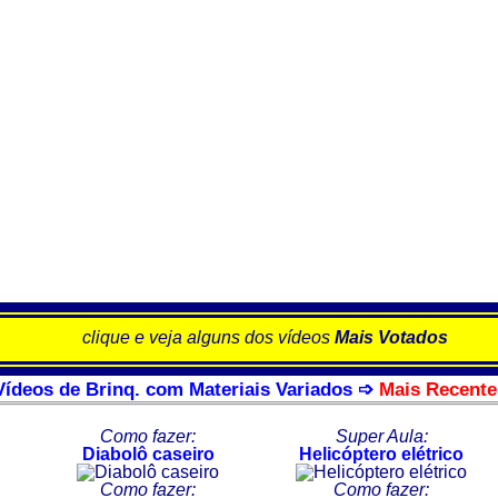
clique e veja alguns dos vídeos
Mais Votados
Vídeos de Brinq. com Materiais Variados ➩
Mais Recente
Como fazer:
Super Aula:
Diabolô caseiro
Helicóptero elétrico
Como fazer:
Como fazer: