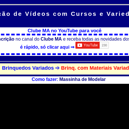
ção de Vídeos
com Cursos e Varie
Clube MA no YouTube para você
scrição
no canal do
Clube MA
e receba todas as novidades do
é rápido, só clicar aqui ⇒
Brinquedos Variados ➩
Brinq. com Materiais Varia
Como fazer:
Massinha de Modelar