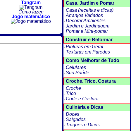
Tangram
Casa, Jardim e Pomar
Casa (receitas e dicas)
Como fazer:
Arranjos Variados
Jogo matemático
Decorar Ambientes
Jardim e Jardinagem
Pomar e Mini-pomar
Construir e Reformar
Pinturas em Geral
Texturas em Paredes
Como Melhorar de Tudo
Celulares
Sua Saúde
Croche, Trico, Costura
Croche
Trico
Corte e Costura
Culinária e Dicas
Doces
Salgados
Truques e Dicas