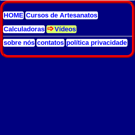
HOME
Cursos de Artesanatos
Calculadoras
Vídeos
sobre nós
contatos
política privacidade