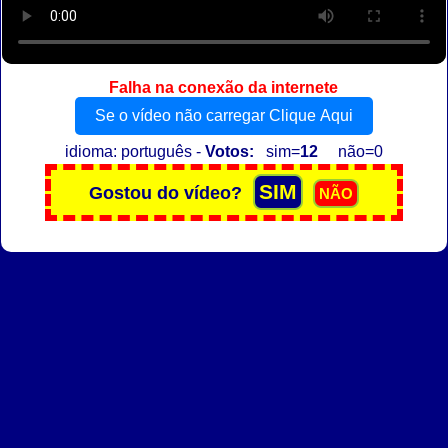
Falha na conexão da internete
Se o vídeo não carregar Clique Aqui
idioma: português -
Votos:
sim=
12
não=0