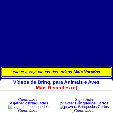
clique e veja alguns dos vídeos
Mais Votados
Vídeos de Brinq. para Animais e Aves
Mais Recentes (n)
Como fazer:
Super Aula:
p/ gatos: 2 brinquedos
p/ aves: Brinquedos Certos
Como fazer:
Como fazer: