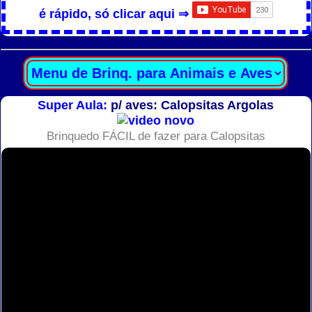
é rápido, só clicar aqui ⇒
Super Aula:
p/ aves: Calopsitas Argolas
Brinquedo FÁCIL de fazer para Calopsitas