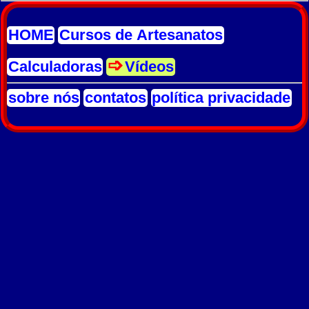
HOME
Cursos de Artesanatos
Calculadoras
Vídeos
sobre nós
contatos
política privacidade