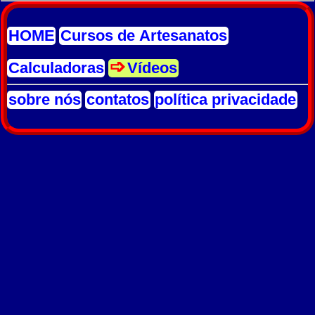
HOME
Cursos de Artesanatos
Calculadoras
Vídeos
sobre nós
contatos
política privacidade