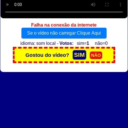
Falha na conexão da internete
Se o vídeo não carregar Clique Aqui
idioma: som local -
Votos:
sim=
1
não=0