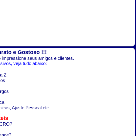
arato e Gostoso !!!
 impressione seus amigos e clientes.
ivos, veja tudo abaixo:
a Z
dos
argos
ca
icas, Ajuste Pessoal etc.
eis
LUCRO?
rende?