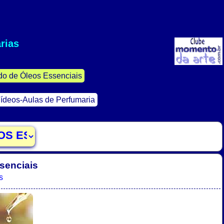
rias
do de Óleos Essenciais
ídeos-Aulas de Perfumaria
senciais
s