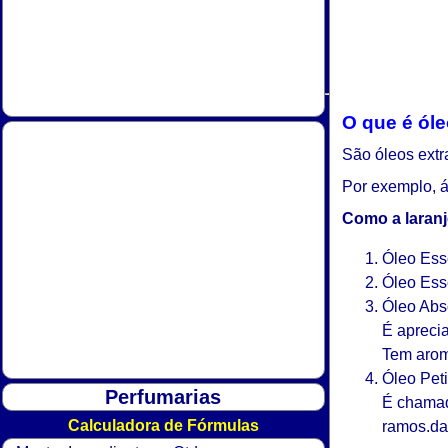
O que é óle
São óleos extr
Por exemplo, ár
Como a laranje
Óleo Esse
Óleo Esse
Óleo Abso
É apreci
Tem aroma
Óleo Peti
Perfumarias
É chamado
Calculadora de Fórmulas
ramos.das