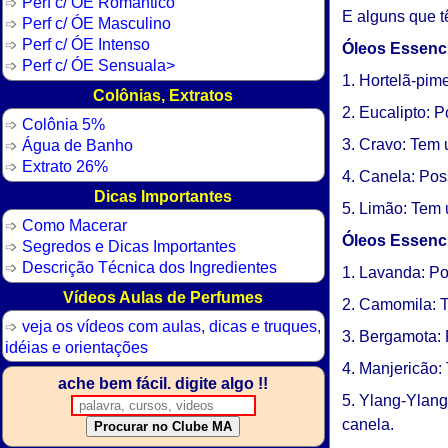
Perf c/ ÓE Romântico
E alguns que t
Perf c/ ÓE Masculino
Perf c/ ÓE Intenso
Óleos Essenci
Perf c/ ÓE Sensuala>
1. Hortelã-pim
Colônias, Extratos
2. Eucalipto: 
Colônia 5%
Água de Banho
3. Cravo: Tem 
Extrato 26%
4. Canela: Pos
Dicas Importantes
5. Limão: Tem 
Como Macerar
Óleos Essenci
Segredos e Dicas Importantes
Descrição Técnica dos Ingredientes
1. Lavanda: Po
Vídeos Aulas de Perfumes
2. Camomila: 
veja os vídeos com aulas, dicas e truques,
3. Bergamota: 
idéias e orientações
4. Manjericão:
ache bem fácil. digite algo !!
5. Ylang-Ylang
canela.
Procurar no Clube MA