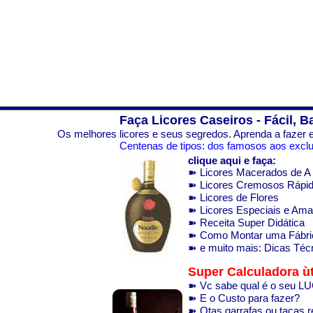
Faça Licores Caseiros - Fácil, B
Os melhores licores e seus segredos. Aprenda a fazer e
Centenas de tipos: dos famosos aos exclus
clique aqui e faça:
➽ Licores Macerados de A 
➽ Licores Cremosos Rápi
➽ Licores de Flores
➽ Licores Especiais e Am
➽ Receita Super Didática
➽ Como Montar uma Fábri
➽ e muito mais: Dicas Técn
Super Calculadora ùt
➽ Vc sabe qual é o seu 
➽ E o Custo para fazer?
➽ Qtas garrafas ou taças 