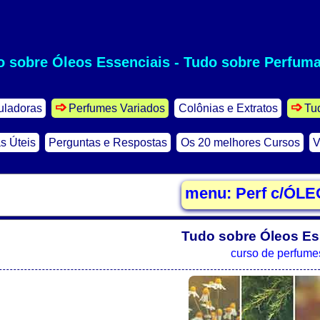
o sobre Óleos Essenciais - Tudo sobre Perfuma
uladoras
Perfumes Variados
Colônias e Extratos
Tu
s Úteis
Perguntas e Respostas
Os 20 melhores Cursos
V
Tudo sobre Óleos Es
curso de perfume