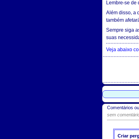
Lembre-se de q
Além disso, a 
também afetará
Sempre siga as
suas necessid
Veja abaixo c
Comentários ou
sem comentários
Criar per