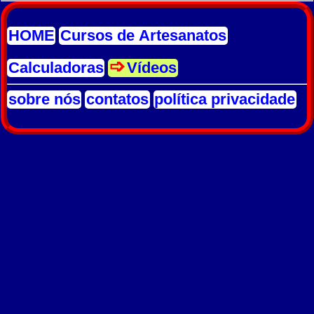
HOME
Cursos de Artesanatos
Calculadoras
Vídeos
sobre nós
contatos
política privacidade