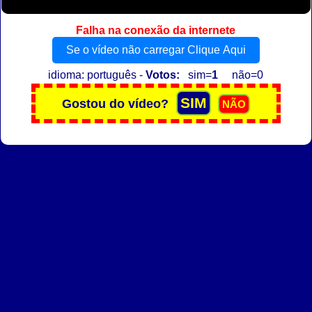
Falha na conexão da internete
Se o vídeo não carregar Clique Aqui
idioma: português -
Votos:
sim=
1
não=0