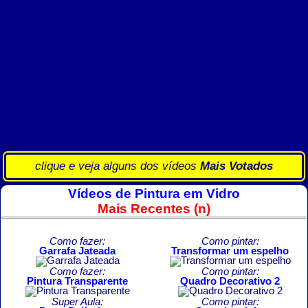
clique e veja alguns dos vídeos
Mais Votados
Vídeos de Pintura em Vidro
Mais Recentes (n)
Como fazer:
Como pintar:
Garrafa Jateada
Transformar um espelho
Como fazer:
Como pintar:
Pintura Transparente
Quadro Decorativo 2
Super Aula:
Como pintar: