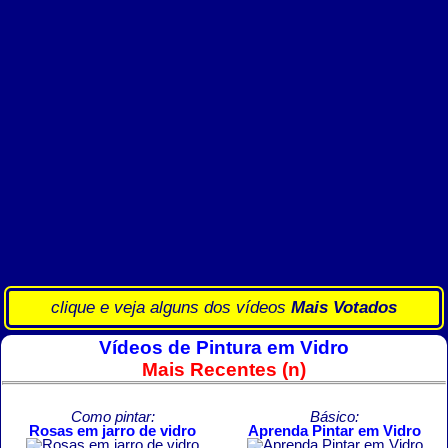
clique e veja alguns dos vídeos
Mais Votados
Vídeos de Pintura em Vidro
Mais Recentes (n)
Como pintar:
Básico:
Rosas em jarro de vidro
Aprenda Pintar em Vidro