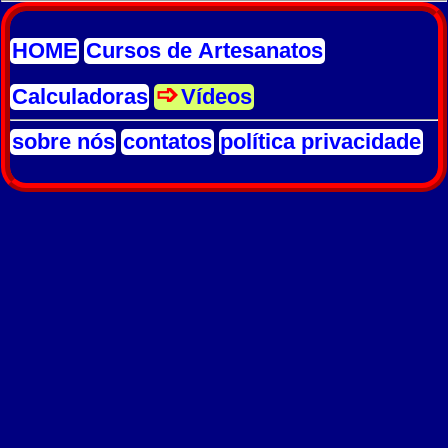
HOME
Cursos de Artesanatos
Calculadoras
Vídeos
sobre nós
contatos
política privacidade