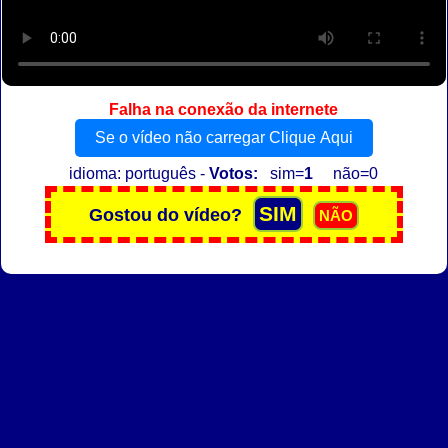
Falha na conexão da internete
Se o vídeo não carregar Clique Aqui
idioma: português -
Votos:
sim=
1
não=0