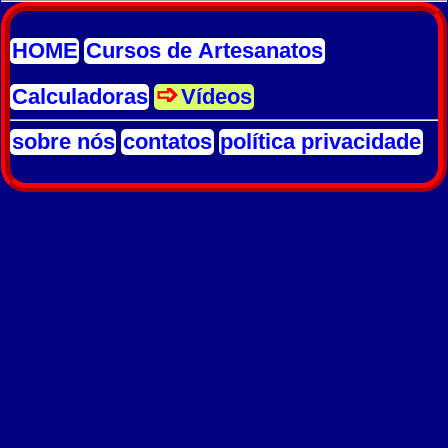
HOME
Cursos de Artesanatos
Calculadoras
Vídeos
sobre nós
contatos
política privacidade