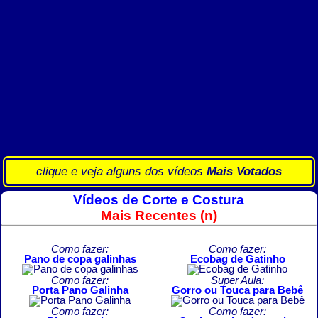
clique e veja alguns dos vídeos
Mais Votados
Vídeos de Corte e Costura
Mais Recentes (n)
Como fazer:
Como fazer:
Pano de copa galinhas
Ecobag de Gatinho
Como fazer:
Super Aula:
Porta Pano Galinha
Gorro ou Touca para Bebê
Como fazer:
Como fazer: