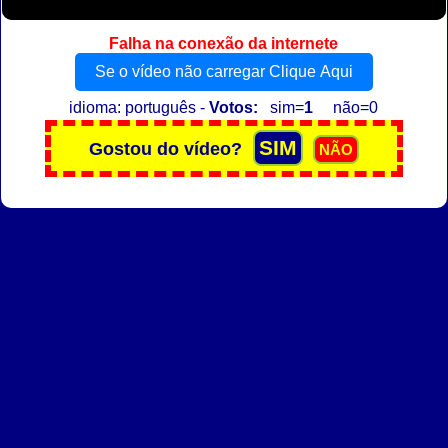
Falha na conexão da internete
Se o vídeo não carregar Clique Aqui
idioma: português -
Votos:
sim=
1
não=0