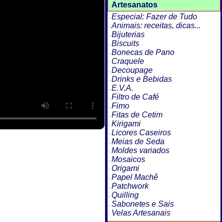
Artesanatos
Especial: Fazer de Tudo
Animais: receitas, dicas...
Bijuterias
Biscuits
Bonecas de Pano
Craquele
Decoupage
Drinks e Bebidas
E.V.A.
Filtro de Café
Fimo
Fitas de Cetim
Kirigami
Licores Caseiros
Meias de Seda
Moldes variados
Mosaicos
Origami
Papel Machê
Patchwork
Quilling
Sabonetes e Sais
Velas Artesanais