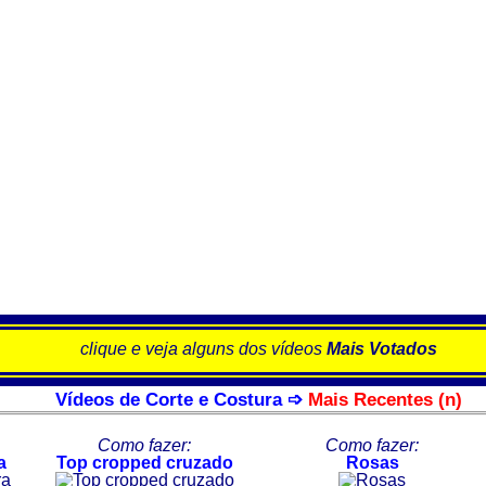
clique e veja alguns dos vídeos
Mais Votados
Vídeos de Corte e Costura ➩
Mais Recentes (n)
Como fazer:
Como fazer:
a
Top cropped cruzado
Rosas