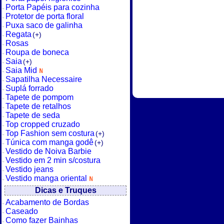
Porta Papéis para cozinha
Protetor de porta floral
Puxa saco de galinha
Regata
(+)
Rosas
Roupa de boneca
Saia
(+)
Saia Mid
Sapatilha Necessaire
Suplá forrado
Tapete de pompom
Tapete de retalhos
Tapete de seda
Top cropped cruzado
Top Fashion sem costura
(+)
Túnica com manga godê
(+)
Vestido de Noiva Barbie
Vestido em 2 min s/costura
Vestido jeans
Vestido manga oriental
Dicas e Truques
Acabamento de Bordas
Caseado
Como fazer Bainhas