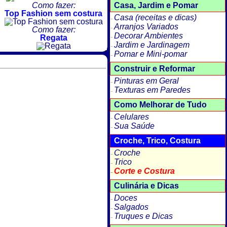
Casa, Jardim e Pomar
Como fazer:
Top Fashion sem costura
Casa (receitas e dicas)
Arranjos Variados
Como fazer:
Decorar Ambientes
Regata
Jardim e Jardinagem
Pomar e Mini-pomar
Construir e Reformar
Pinturas em Geral
Texturas em Paredes
Como Melhorar de Tudo
Celulares
Sua Saúde
Croche, Trico, Costura
Croche
Trico
Corte e Costura
Culinária e Dicas
Doces
Salgados
Truques e Dicas