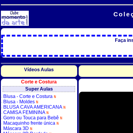
Cole
Faça in
Vídeos Aulas
Corte e Costura
Super Aulas
Blusa - Corte e Costura
Blusa - Moldes
BLUSA CAVA AMERICANA
CAMISA FEMININA
Gorro ou Touca para Bebê
Macaquinho frente única
Máscara 3D