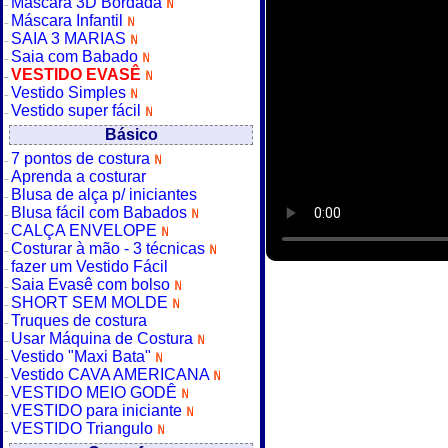
Máscara 3D Bordada
Máscara Infantil
SAIA 3 MARIAS
Saia com Babado
VESTIDO EVASÊ
Vestido Simples
Vestido super fácil
Básico
7 pontos de costura
Aprenda a costurar
Blusa de alça p/ iniciantes
Blusa fácil com Babados
CALÇA ENVELOPE
Costurar à mão - 3 técnicas
fazer um Vestido Fácil
Saia Evasê com bolso
SHORT SEM MOLDE
Truques de costura
Usar Máquina de Costura
Vestido "Maxi Bata"
Vestido CAVA AMERICANA
VESTIDO MEIO GODÊ
VESTIDO para iniciante
VESTIDO Triangulo