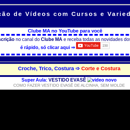
ção de Vídeos
com Cursos e Varie
Clube MA no YouTube para você
scrição
no canal do
Clube MA
e receba todas as novidades do
é rápido, só clicar aqui ⇒
Croche, Trico, Costura ➩
Corte e Costura
Super Aula:
VESTIDO EVASÊ
COMO FAZER VESTIDO EVASÊ DE ALCINHA, SEM MOLDE