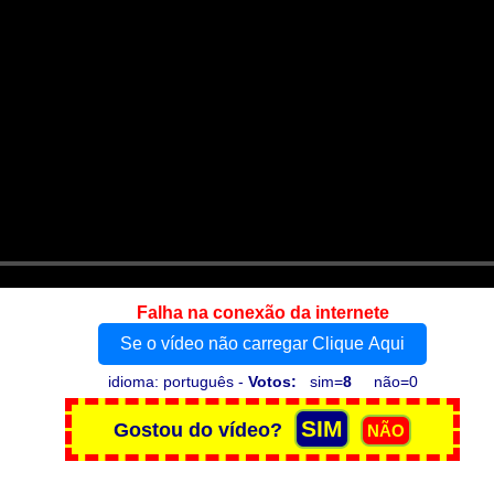
Falha na conexão da internete
Se o vídeo não carregar Clique Aqui
idioma: português -
Votos:
sim=
8
não=0