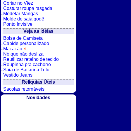
Cortar no Viez
Costurar roupa rasgada
Modelar Mangas
Molde de saia godê
Ponto Invisível
Veja as idéias
Bolsa de Camiseta
Cabide personalizado
Macacão
Nó que não desliza
Reutilizar retalho de tecido
Roupinha pra cachorro
Saia de Bailarina Tutu
Vestido Jeans
Relíquias Úteis
Sacolas retornáveis
Novidades