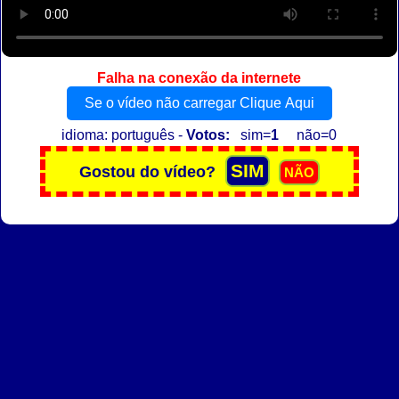
Falha na conexão da internete
Se o vídeo não carregar Clique Aqui
idioma: português -
Votos:
sim=
1
não=0