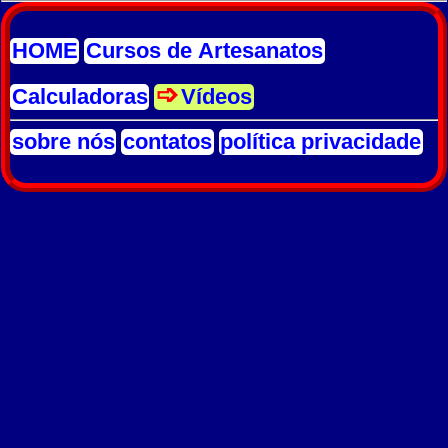
HOME
Cursos de Artesanatos
Calculadoras
Vídeos
sobre nós
contatos
política privacidade