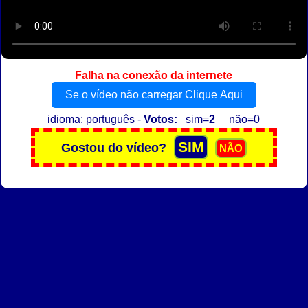
Falha na conexão da internete
Se o vídeo não carregar Clique Aqui
idioma: português -
Votos:
sim=
2
não=0