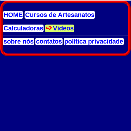
HOME
Cursos de Artesanatos
Calculadoras
Vídeos
sobre nós
contatos
política privacidade