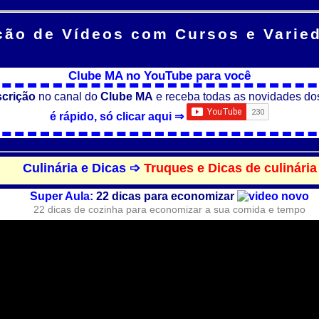
ção de Vídeos
com Cursos e Varie
Clube MA no YouTube para você
scrição
no canal do
Clube MA
e receba todas as novidades do
é rápido, só clicar aqui ⇒
Culinária e Dicas ➩
Truques e Dicas de culinária
Super Aula:
22 dicas para economizar
22 dicas de cozinha para economizar a sua comida e tempo