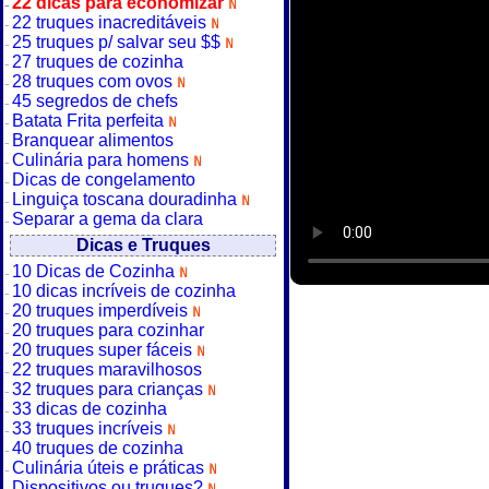
22 dicas para economizar
22 truques inacreditáveis
25 truques p/ salvar seu $$
27 truques de cozinha
28 truques com ovos
45 segredos de chefs
Batata Frita perfeita
Branquear alimentos
Culinária para homens
Dicas de congelamento
Linguiça toscana douradinha
Separar a gema da clara
Dicas e Truques
10 Dicas de Cozinha
10 dicas incríveis de cozinha
20 truques imperdíveis
20 truques para cozinhar
20 truques super fáceis
22 truques maravilhosos
32 truques para crianças
33 dicas de cozinha
33 truques incríveis
40 truques de cozinha
Culinária úteis e práticas
Dispositivos ou truques?