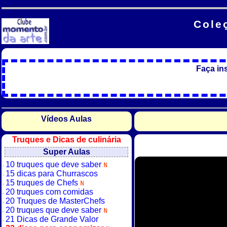
Cole
Faça in
Vídeos Aulas
Truques e Dicas de culinária
Super Aulas
10 truques que deve saber
15 dicas para Churrascos
15 truques de Chefs
20 truques com comidas
20 Truques de MasterChefs
20 truques que deve saber
21 Dicas de Grande Valor