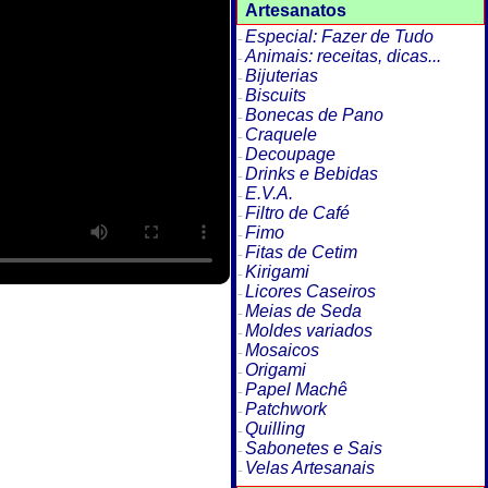
Artesanatos
Especial: Fazer de Tudo
Animais: receitas, dicas...
Bijuterias
Biscuits
Bonecas de Pano
Craquele
Decoupage
Drinks e Bebidas
E.V.A.
Filtro de Café
Fimo
Fitas de Cetim
Kirigami
Licores Caseiros
Meias de Seda
Moldes variados
Mosaicos
Origami
Papel Machê
Patchwork
Quilling
Sabonetes e Sais
Velas Artesanais