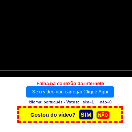
Falha na conexão da internete
Se o vídeo não carregar Clique Aqui
idioma: português -
Votos:
sim=
1
não=0