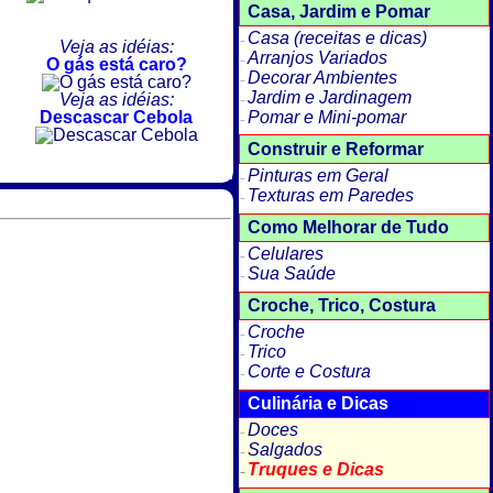
Casa, Jardim e Pomar
Casa (receitas e dicas)
Veja as idéias:
Arranjos Variados
O gás está caro?
Decorar Ambientes
Jardim e Jardinagem
Veja as idéias:
Pomar e Mini-pomar
Descascar Cebola
Construir e Reformar
Pinturas em Geral
Texturas em Paredes
Como Melhorar de Tudo
Celulares
Sua Saúde
Croche, Trico, Costura
Croche
Trico
Corte e Costura
Culinária e Dicas
Doces
Salgados
Truques e Dicas