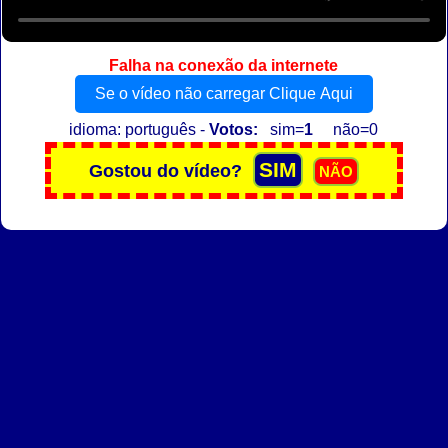
Falha na conexão da internete
Se o vídeo não carregar Clique Aqui
idioma: português -
Votos:
sim=
1
não=0