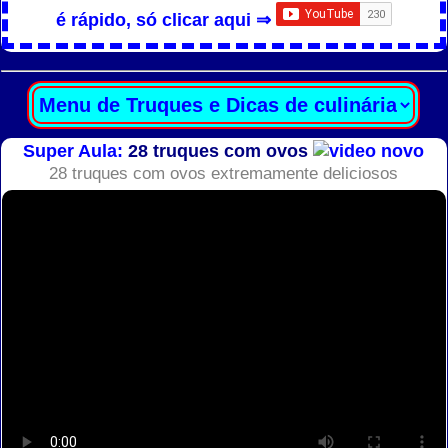
é rápido, só clicar aqui ⇒
Super Aula:
28 truques com ovos
28 truques com ovos extremamente deliciosos