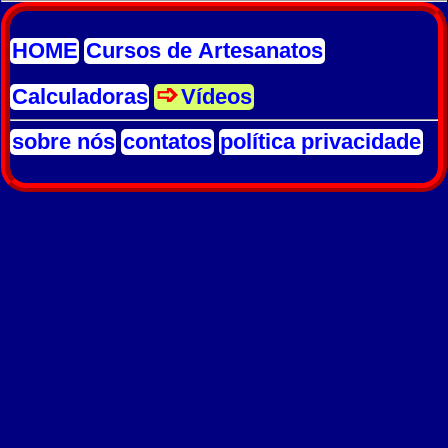
HOME
Cursos de Artesanatos
Calculadoras
Vídeos
sobre nós
contatos
política privacidade