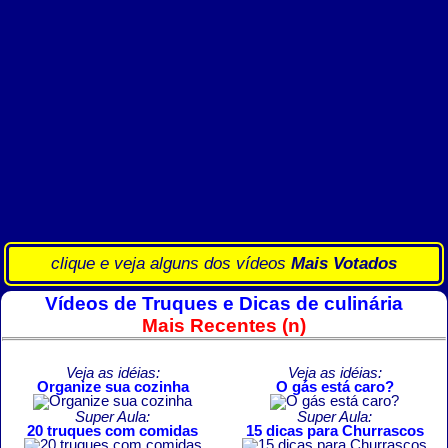
clique e veja alguns dos vídeos
Mais Votados
Vídeos de Truques e Dicas de culinária
Mais Recentes (n)
Veja as idéias:
Veja as idéias:
Organize sua cozinha
O gás está caro?
Super Aula:
Super Aula:
20 truques com comidas
15 dicas para Churrascos