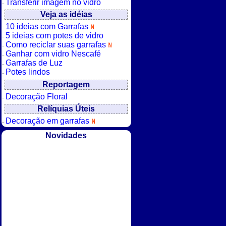
Transferir imagem no vidro
Veja as idéias
10 ideias com Garrafas
5 ideias com potes de vidro
Como reciclar suas garrafas
Ganhar com vidro Nescafé
Garrafas de Luz
Potes lindos
Reportagem
Decoração Floral
Relíquias Úteis
Decoração em garrafas
Novidades