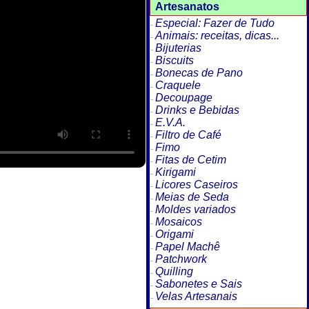
Artesanatos
Especial: Fazer de Tudo
Animais: receitas, dicas...
Bijuterias
Biscuits
Bonecas de Pano
Craquele
Decoupage
Drinks e Bebidas
E.V.A.
Filtro de Café
Fimo
Fitas de Cetim
Kirigami
Licores Caseiros
Meias de Seda
Moldes variados
Mosaicos
Origami
Papel Machê
Patchwork
Quilling
Sabonetes e Sais
Velas Artesanais