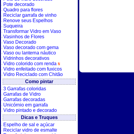
Pote decorado
Quadro para flores
Reciclar garrafa de vinho
Renove seus Espelhos
Suqueira
Transformar Vidro em Vaso
Vasinhos de Flores
Vaso Decorado
Vaso decorado com gema
Vaso ou lanterna náutico
Vidrinhos decorativos
Vidro colorido com renda
Vidro enfeitado com fuxicos
Vidro Reciclado com Chitão
Como pintar
3 Garrafas coloridas
Garrafas de Vidro
Garrafas decoradas
Unicórnio em garrafa
Vidro pintado e decorado
Dicas e Truques
Espelho de sal e açúcar
Reciclar vidro de esmalte