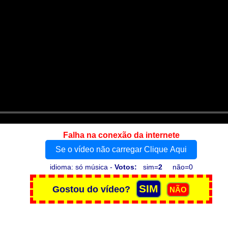
Falha na conexão da internete
Se o vídeo não carregar Clique Aqui
idioma: só música -
Votos:
sim=
2
não=0