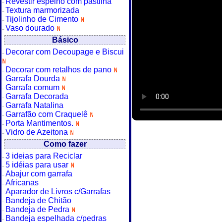
Revestir espelho com pastilha
Textura marmorizada
Tijolinho de Cimento
Vaso dourado
Básico
Decorar com Decoupage e Biscui
Decorar com retalhos de pano
Garrafa Dourda
Garrafa comum
Garrafa Decorada
Garrafa Natalina
Garrafão com Craquelê
Porta Mantimentos.
Vidro de Azeitona
Como fazer
3 ideias para Reciclar
5 idéias para usar
Abajur com garrafa
Africanas
Aparador de Livros c/Garrafas
Bandeja de Chitão
Bandeja de Pedra
Bandeja espelhada c/pedras