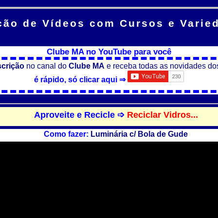
ção de Vídeos
com Cursos e Varie
Clube MA no YouTube para você
scrição
no canal do
Clube MA
e receba todas as novidades do
é rápido, só clicar aqui ⇒
Aproveite e Recicle ➩
Reciclar Vidros...
Como fazer:
Luminária c/ Bola de Gude