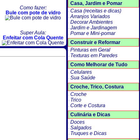
Casa, Jardim e Pomar
Como fazer:
Casa (receitas e dicas)
Bule com pote de vidro
Arranjos Variados
Decorar Ambientes
Jardim e Jardinagem
Super Aula:
Pomar e Mini-pomar
Enfeitar com Cola Quente
Construir e Reformar
Pinturas em Geral
Texturas em Paredes
Como Melhorar de Tudo
Celulares
Sua Saúde
Croche, Trico, Costura
Croche
Trico
Corte e Costura
Culinária e Dicas
Doces
Salgados
Truques e Dicas