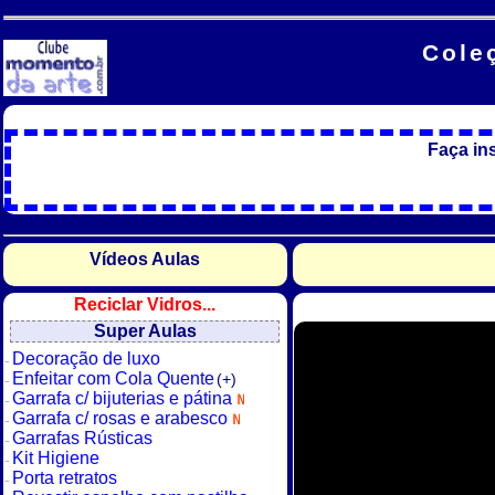
Cole
Faça in
Vídeos Aulas
Reciclar Vidros...
Super Aulas
Decoração de luxo
Enfeitar com Cola Quente
(+)
Garrafa c/ bijuterias e pátina
Garrafa c/ rosas e arabesco
Garrafas Rústicas
Kit Higiene
Porta retratos