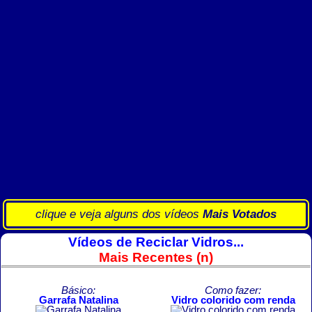
clique e veja alguns dos vídeos
Mais Votados
Vídeos de Reciclar Vidros...
Mais Recentes (n)
Básico:
Como fazer:
Garrafa Natalina
Vidro colorido com renda