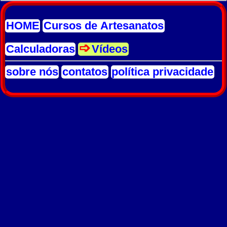
HOME
Cursos de Artesanatos
Calculadoras
Vídeos
sobre nós
contatos
política privacidade