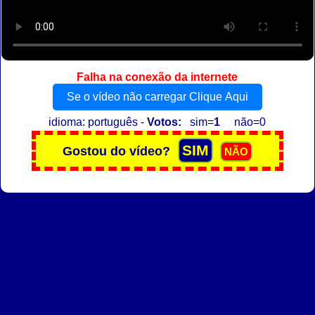
Falha na conexão da internete
Se o vídeo não carregar Clique Aqui
idioma: português -
Votos:
sim=
1
não=0