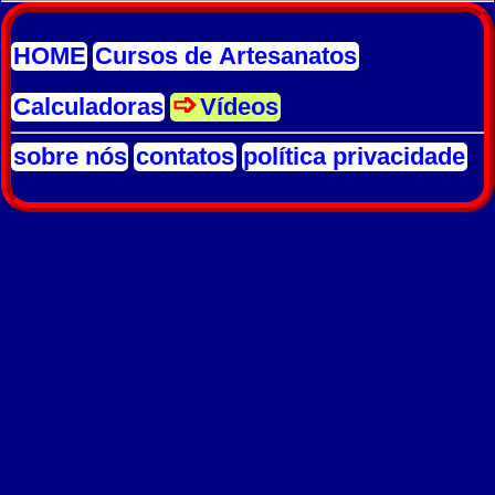
HOME
Cursos de Artesanatos
Calculadoras
Vídeos
sobre nós
contatos
política privacidade