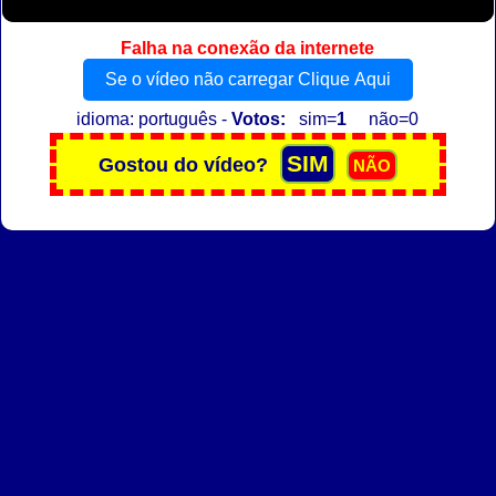
Falha na conexão da internete
Se o vídeo não carregar Clique Aqui
idioma: português -
Votos:
sim=
1
não=0