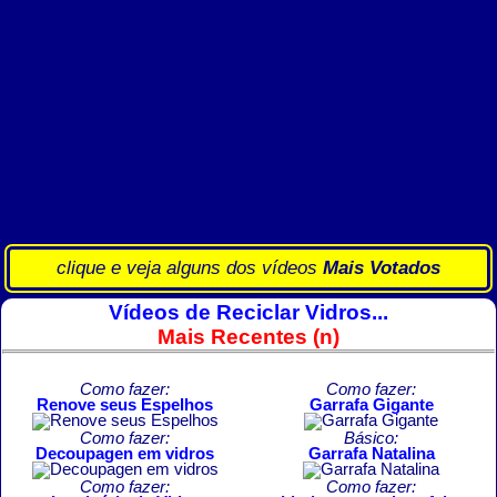
clique e veja alguns dos vídeos
Mais Votados
Vídeos de Reciclar Vidros...
Mais Recentes (n)
Como fazer:
Como fazer:
Renove seus Espelhos
Garrafa Gigante
Como fazer:
Básico:
Decoupagen em vidros
Garrafa Natalina
Como fazer:
Como fazer: