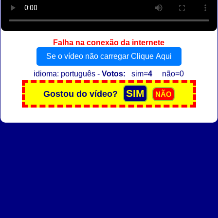
Falha na conexão da internete
Se o vídeo não carregar Clique Aqui
idioma: português -
Votos:
sim=
4
não=0