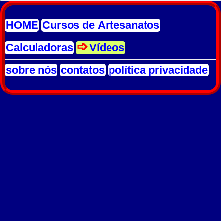
HOME
Cursos de Artesanatos
Calculadoras
Vídeos
sobre nós
contatos
política privacidade