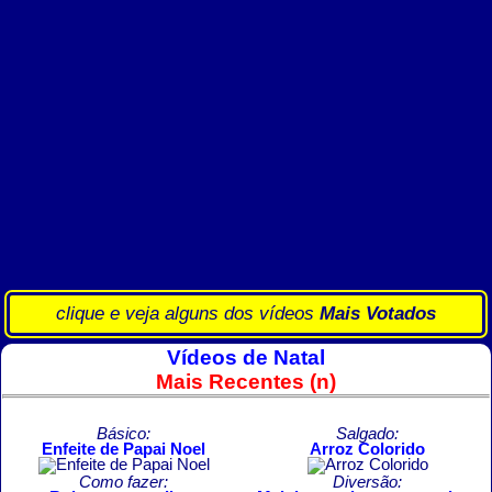
clique e veja alguns dos vídeos
Mais Votados
Vídeos de Natal
Mais Recentes (n)
Básico:
Salgado:
Enfeite de Papai Noel
Arroz Colorido
Como fazer:
Diversão: