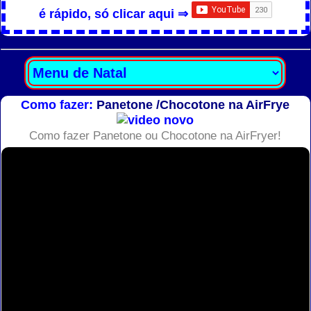
é rápido, só clicar aqui ⇒
Como fazer:
Panetone /Chocotone na AirFrye
Como fazer Panetone ou Chocotone na AirFryer!