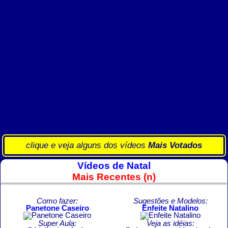
clique e veja alguns dos vídeos
Mais Votados
Vídeos de Natal
Mais Recentes (n)
Como fazer:
Sugestões e Modelos:
Panetone Caseiro
Enfeite Natalino
Super Aula:
Veja as idéias: