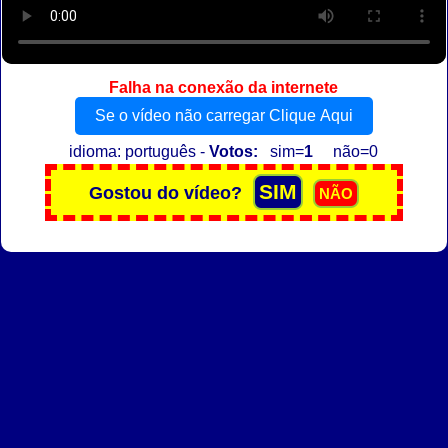
Falha na conexão da internete
Se o vídeo não carregar Clique Aqui
idioma: português -
Votos:
sim=
1
não=0