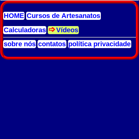
HOME
Cursos de Artesanatos
Calculadoras
Vídeos
sobre nós
contatos
política privacidade