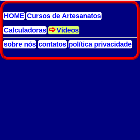
HOME
Cursos de Artesanatos
Calculadoras
Vídeos
sobre nós
contatos
política privacidade