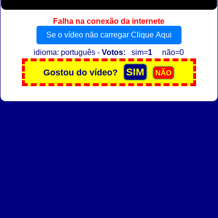
Falha na conexão da internete
Se o vídeo não carregar Clique Aqui
idioma: português -
Votos:
sim=
1
não=0