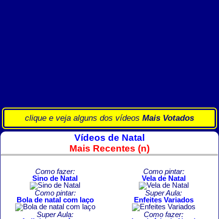
clique e veja alguns dos vídeos
Mais Votados
Vídeos de Natal
Mais Recentes (n)
Como fazer:
Como pintar:
Sino de Natal
Vela de Natal
Como pintar:
Super Aula:
Bola de natal com laço
Enfeites Variados
Super Aula:
Como fazer: