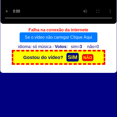
Falha na conexão da internete
Se o vídeo não carregar Clique Aqui
idioma: só música -
Votos:
sim=
3
não=0