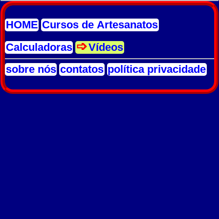
HOME
Cursos de Artesanatos
Calculadoras
Vídeos
sobre nós
contatos
política privacidade