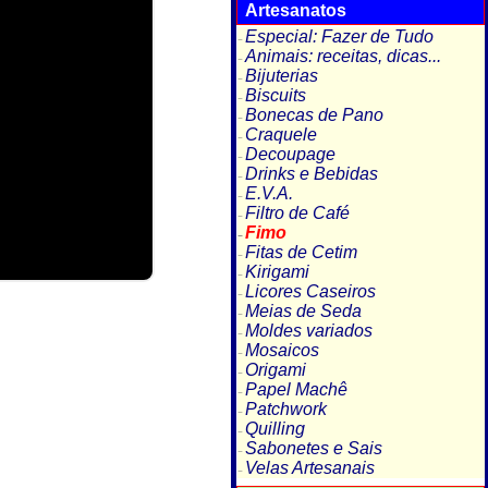
Artesanatos
Especial: Fazer de Tudo
Animais: receitas, dicas...
Bijuterias
Biscuits
Bonecas de Pano
Craquele
Decoupage
Drinks e Bebidas
E.V.A.
Filtro de Café
Fimo
Fitas de Cetim
Kirigami
Licores Caseiros
Meias de Seda
Moldes variados
Mosaicos
Origami
Papel Machê
Patchwork
Quilling
Sabonetes e Sais
Velas Artesanais