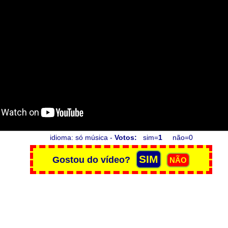
idioma: só música -
Votos:
sim=
1
não=0