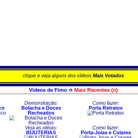
clique e veja alguns dos vídeos
Mais Votados
Vídeos de Fimo ➩
Mais Recentes (n)
Demonstração:
Como fazer:
co
Bolacha e Doces
Porta Retratos
Recheados
Veja as idéias:
Como fazer:
BIJUTERIAS
Porta-Joias e Colares