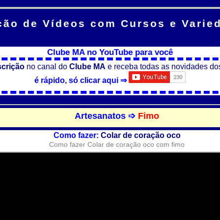
ção de Vídeos
com Cursos e Varie
Clube MA no YouTube para você
scrição
no canal do
Clube MA
e receba todas as novidades do
é rápido, só clicar aqui ⇒
Artesanatos ➩
Fimo
Como fazer:
Colar de coração oco
Como fazer Colar de coração oco com fimo