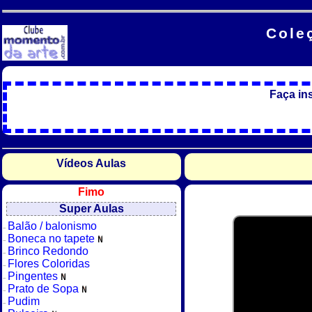
Cole
Faça in
Vídeos Aulas
Fimo
Super Aulas
Balão / balonismo
Boneca no tapete
Brinco Redondo
Flores Coloridas
Pingentes
Prato de Sopa
Pudim