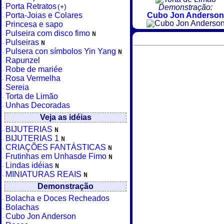
Porta Retratos
(+)
Demonstração:
Porta-Joias e Colares
Cubo Jon Anderson
Princesa e sapo
Pulseira com disco fimo
Pulseiras
Pulsera con símbolos Yin Yang
Rapunzel
Robe de mariée
Rosa Vermelha
Sereia
Torta de Limão
Unhas Decoradas
Veja as idéias
BIJUTERIAS
BIJUTERIAS 1
CRIAÇÕES FANTÁSTICAS
Frutinhas em Unhasde Fimo
Lindas idéias
MINIATURAS REAIS
Demonstração
Bolacha e Doces Recheados
Bolachas
Cubo Jon Anderson