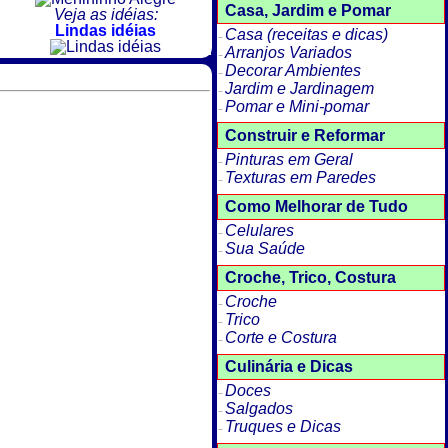
Casa, Jardim e Pomar
Veja as idéias:
Lindas idéias
Casa (receitas e dicas)
Arranjos Variados
Decorar Ambientes
Jardim e Jardinagem
Pomar e Mini-pomar
Construir e Reformar
Pinturas em Geral
Texturas em Paredes
Como Melhorar de Tudo
Celulares
Sua Saúde
Croche, Trico, Costura
Croche
Trico
Corte e Costura
Culinária e Dicas
Doces
Salgados
Truques e Dicas