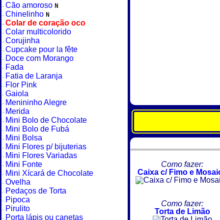
Cão amoroso
Chinelinho
Colar de coração oco
Colar multicolorido
Corujinha
Cupcake pour la fête
Doce com Morango
Fada
Fatia de Laranja
Flor Pink
Gaiola
Menininho Alegre
Merida
Mini Bolo de Chocolate
Mini Bolo de Fubá
Mini Bolsa
Mini Flores p/ bijuterias
Mini Flores Variadas
Mini Fonte
Como fazer:
Caixa c/ Fimo e Mosai
Mini Xícará de Chocolate
Ovelha
Pedaços de Torta
Pipoca
Como fazer:
Pirulito
Torta de Limão
Porta lápis ou canetas