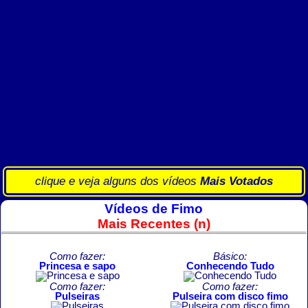
clique e veja alguns dos vídeos
Mais Votados
Vídeos de Fimo
Mais Recentes (n)
Como fazer:
Básico:
Princesa e sapo
Conhecendo Tudo
Como fazer:
Como fazer:
Pulseiras
Pulseira com disco fimo