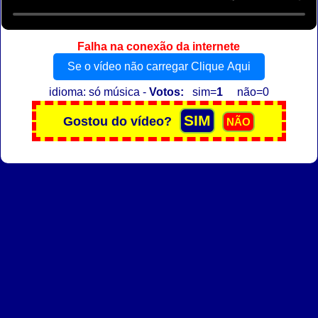
Falha na conexão da internete
Se o vídeo não carregar Clique Aqui
idioma: só música -
Votos:
sim=
1
não=0