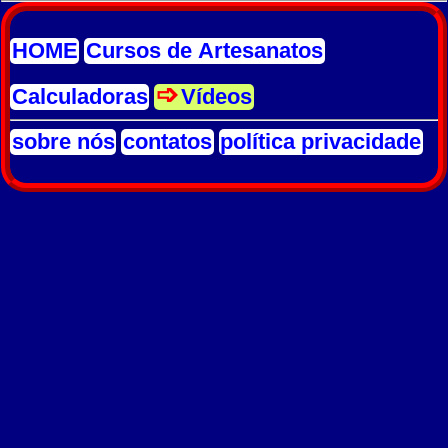
HOME
Cursos de Artesanatos
Calculadoras
Vídeos
sobre nós
contatos
política privacidade