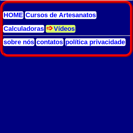
HOME
Cursos de Artesanatos
Calculadoras
Vídeos
sobre nós
contatos
política privacidade