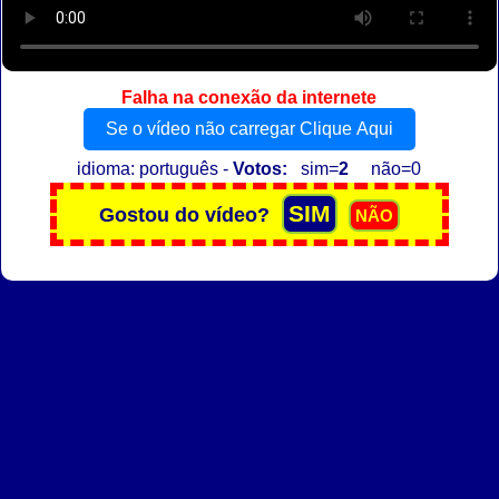
Falha na conexão da internete
Se o vídeo não carregar Clique Aqui
idioma: português -
Votos:
sim=
2
não=0