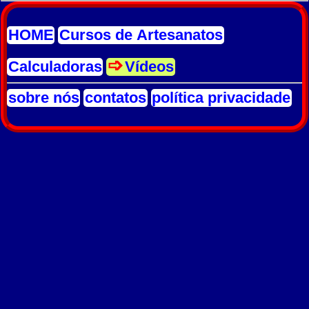
HOME
Cursos de Artesanatos
Calculadoras
Vídeos
sobre nós
contatos
política privacidade