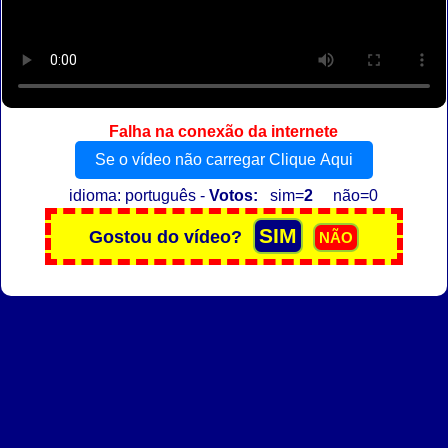
Falha na conexão da internete
Se o vídeo não carregar Clique Aqui
idioma: português -
Votos:
sim=
2
não=0