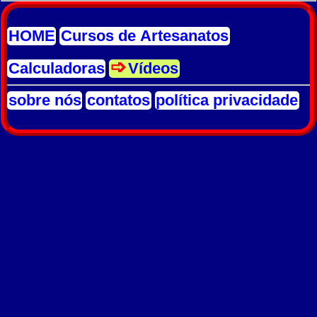
HOME
Cursos de Artesanatos
Calculadoras
Vídeos
sobre nós
contatos
política privacidade