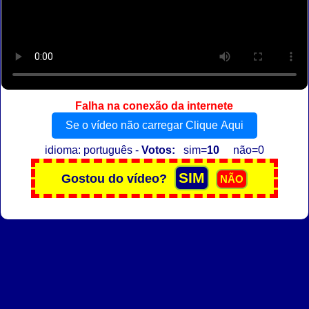
Falha na conexão da internete
Se o vídeo não carregar Clique Aqui
idioma: português -
Votos:
sim=
10
não=0