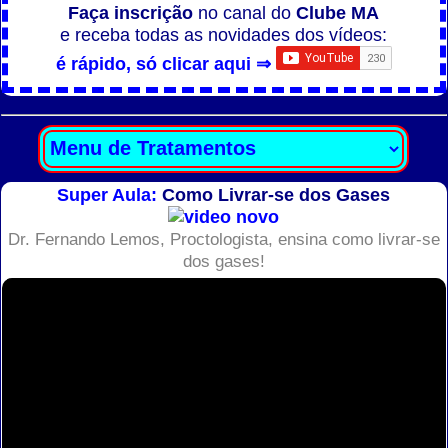
Faça inscrição
no canal do
Clube MA
e receba todas as novidades dos vídeos:
é rápido, só clicar aqui ⇒
Super Aula:
Como Livrar-se dos Gases
Dr. Fernando Lemos, Proctologista, ensina como livrar-se
dos gases!