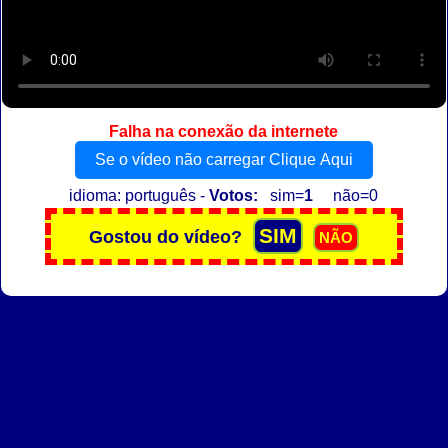
Falha na conexão da internete
Se o vídeo não carregar Clique Aqui
idioma: português -
Votos:
sim=
1
não=0