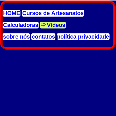
HOME
Cursos de Artesanatos
Calculadoras
Vídeos
sobre nós
contatos
política privacidade