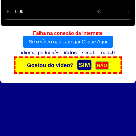
Falha na conexão da internete
Se o vídeo não carregar Clique Aqui
idioma: português -
Votos:
sim=
1
não=0