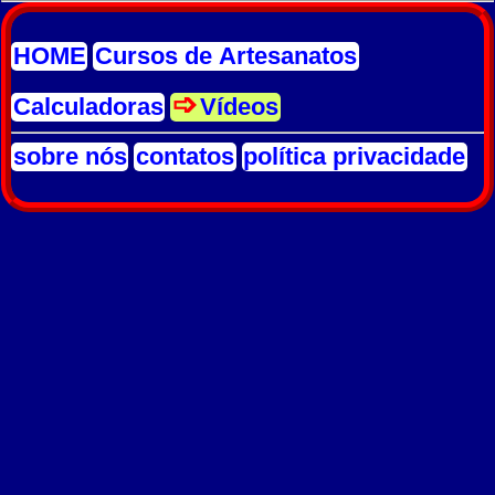
HOME
Cursos de Artesanatos
Calculadoras
Vídeos
sobre nós
contatos
política privacidade