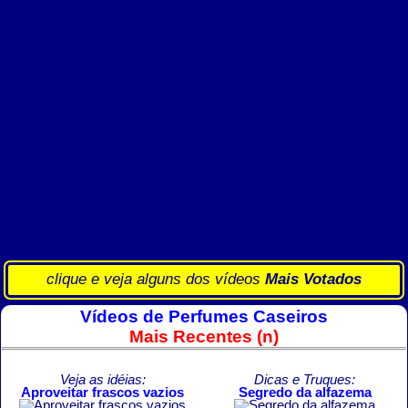
clique e veja alguns dos vídeos
Mais Votados
Vídeos de Perfumes Caseiros
Mais Recentes (n)
Veja as idéias:
Dicas e Truques:
Aproveitar frascos vazios
Segredo da alfazema