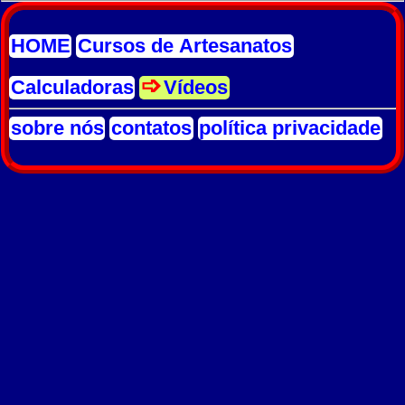
HOME
Cursos de Artesanatos
Calculadoras
Vídeos
sobre nós
contatos
política privacidade