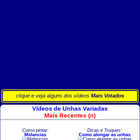
clique e veja alguns dos vídeos
Mais Votados
Vídeos de Unhas Variadas
Mais Recentes (n)
Como pintar:
Dicas e Truques:
Melancias
Como alongar as unhas