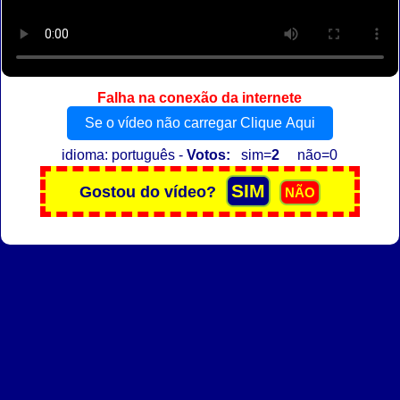
Falha na conexão da internete
Se o vídeo não carregar Clique Aqui
idioma: português -
Votos:
sim=
2
não=0