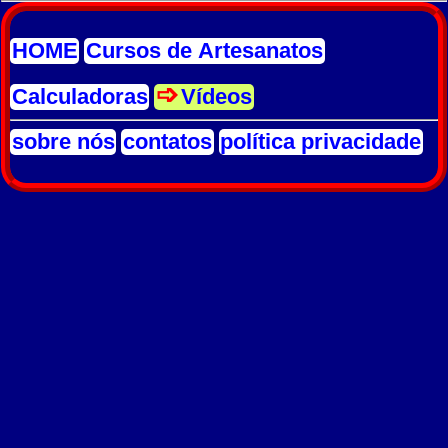
HOME
Cursos de Artesanatos
Calculadoras
Vídeos
sobre nós
contatos
política privacidade