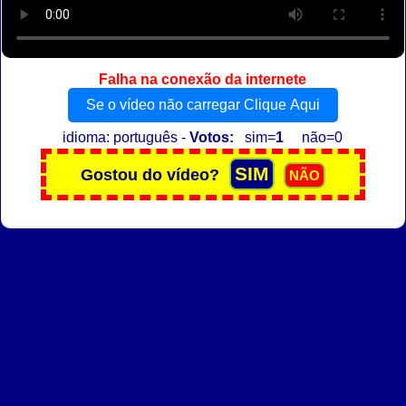
Falha na conexão da internete
Se o vídeo não carregar Clique Aqui
idioma: português -
Votos:
sim=
1
não=0