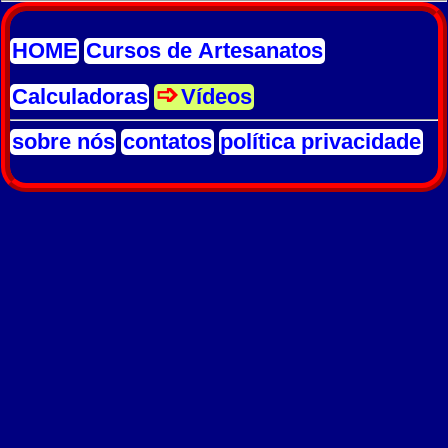
HOME
Cursos de Artesanatos
Calculadoras
Vídeos
sobre nós
contatos
política privacidade