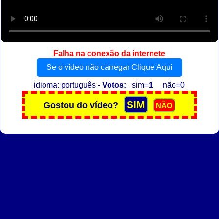
Falha na conexão da internete
Se o vídeo não carregar Clique Aqui
idioma: português -
Votos:
sim=
1
não=0