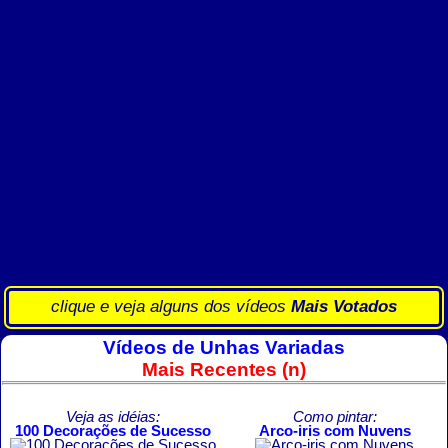
clique e veja alguns dos vídeos
Mais Votados
Vídeos de Unhas Variadas
Mais Recentes (n)
Veja as idéias:
Como pintar:
100 Decorações de Sucesso
Arco-iris com Nuvens