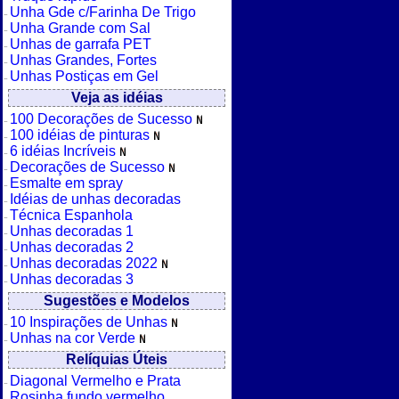
Unha Gde c/Farinha De Trigo
Unha Grande com Sal
Unhas de garrafa PET
Unhas Grandes, Fortes
Unhas Postiças em Gel
Veja as idéias
100 Decorações de Sucesso
100 idéias de pinturas
6 idéias Incríveis
Decorações de Sucesso
Esmalte em spray
Idéias de unhas decoradas
Técnica Espanhola
Unhas decoradas 1
Unhas decoradas 2
Unhas decoradas 2022
Unhas decoradas 3
Sugestões e Modelos
10 Inspirações de Unhas
Unhas na cor Verde
Relíquias Úteis
Diagonal Vermelho e Prata
Rosinha fundo vermelho