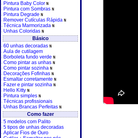
Pintura Baby Color
Pintura com Sombras
Pintura Degrade
Remover Cutículas Rápida
Técnica Marmorizada
Unhas Coloridas
Básico
60 unhas decoradas
Aula de cutilagem
Borboleta fundo verde
Como pintar as unhas
Como pintar sozinha
Decorações Fofinhas
Esmaltar corretamente
Fazer e pintar sozinha
Hello Kitty
Pintura simples
Técnicas profissionais
Unhas Brancas Perfeitas
Como fazer
5 modelos com Palito
5 tipos de unhas decoradas
Aplicar Fios de Ouro