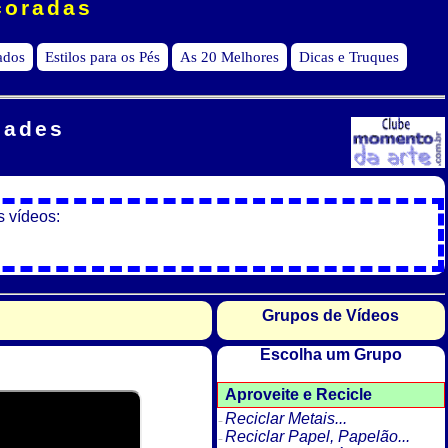
coradas
iados
Estilos para os Pés
As 20 Melhores
Dicas e Truques
dades
s vídeos:
Grupos de Vídeos
Escolha um Grupo
Aproveite e Recicle
Reciclar Metais...
Reciclar Papel, Papelão...