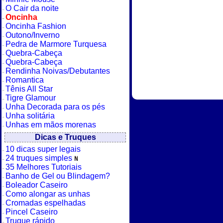
O Cair da noite
Oncinha
Oncinha Fashion
Outono/Inverno
Pedra de Marmore Turquesa
Quebra-Cabeça
Quebra-Cabeça
Rendinha Noivas/Debutantes
Romantica
Tênis All Star
Tigre Glamour
Unha Decorada para os pés
Unha solitária
Unhas em mãos morenas
Dicas e Truques
10 dicas super legais
24 truques simples
35 Melhores Tutoriais
Banho de Gel ou Blindagem?
Boleador Caseiro
Como alongar as unhas
Cromadas espelhadas
Pincel Caseiro
Truque rápido