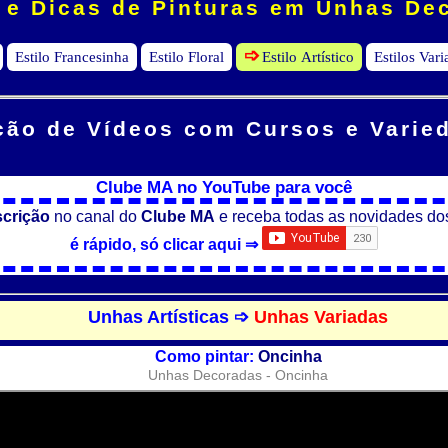
 e Dicas de Pinturas em Unhas De
-->
Estilo Francesinha
Estilo Floral
Estilo Artístico
Estilos Var
ção de Vídeos
com Cursos e Varie
Clube MA no YouTube para você
scrição
no canal do
Clube MA
e receba todas as novidades do
é rápido, só clicar aqui ⇒
Unhas Artísticas ➩
Unhas Variadas
Como pintar:
Oncinha
Unhas Decoradas - Oncinha