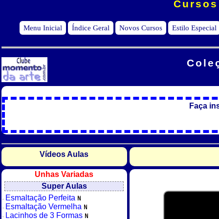
Cursos
Menu Inicial
Índice Geral
Novos Cursos
Estilo Especial
Cole
Faça in
Vídeos Aulas
Unhas Variadas
Super Aulas
Esmaltação Perfeita
Esmaltação Vermelha
Lacinhos de 3 Formas