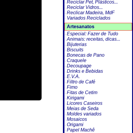
Reciclar Pet, Plásticos...
Reciclar Vidros...
Reclicar Madeira, MdF
Variados Reciclados
Artesanatos
Especial: Fazer de Tudo
Animais: receitas, dicas...
Bijuterias
Biscuits
Bonecas de Pano
Craquele
Decoupage
Drinks e Bebidas
E.V.A.
Filtro de Café
Fimo
Fitas de Cetim
Kirigami
Licores Caseiros
Meias de Seda
Moldes variados
Mosaicos
Origami
Papel Machê