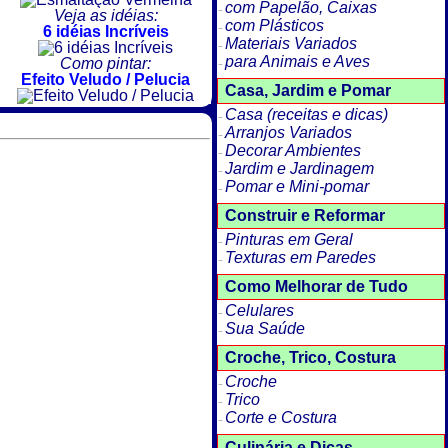
com Papelão, Caixas
Veja as idéias:
com Plásticos
6 idéias Incríveis
Materiais Variados
para Animais e Aves
Como pintar:
Efeito Veludo / Pelucia
Casa, Jardim e Pomar
Casa (receitas e dicas)
Arranjos Variados
Decorar Ambientes
Jardim e Jardinagem
Pomar e Mini-pomar
Construir e Reformar
Pinturas em Geral
Texturas em Paredes
Como Melhorar de Tudo
Celulares
Sua Saúde
Croche, Trico, Costura
Croche
Trico
Corte e Costura
Culinária e Dicas