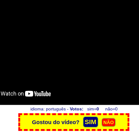
idioma: português -
Votos:
sim=
0
não=0