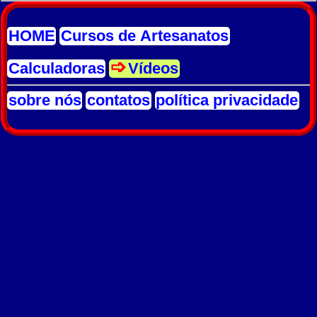
HOME
Cursos de Artesanatos
Calculadoras
Vídeos
sobre nós
contatos
política privacidade