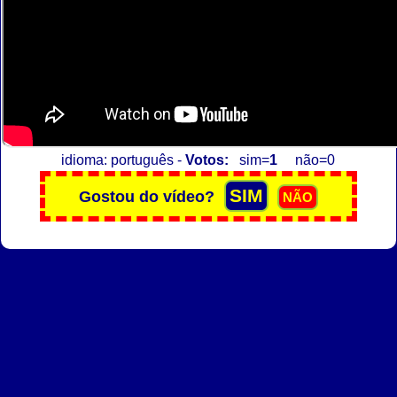
idioma: português -
Votos:
sim=
1
não=0