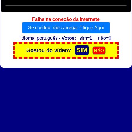
Falha na conexão da internete
Se o vídeo não carregar Clique Aqui
idioma: português -
Votos:
sim=
1
não=0