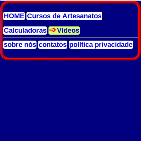
HOME
Cursos de Artesanatos
Calculadoras
Vídeos
sobre nós
contatos
política privacidade