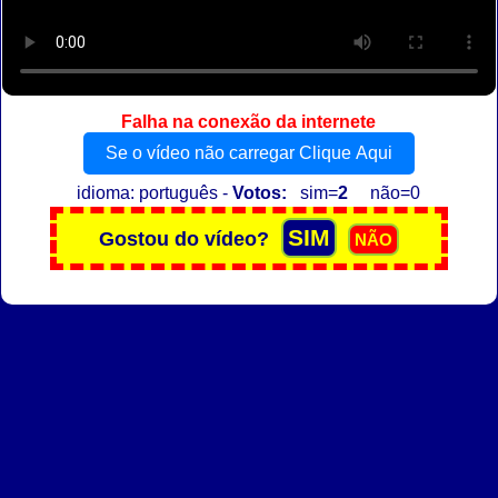
Falha na conexão da internete
Se o vídeo não carregar Clique Aqui
idioma: português -
Votos:
sim=
2
não=0