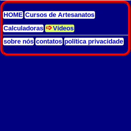
HOME
Cursos de Artesanatos
Calculadoras
Vídeos
sobre nós
contatos
política privacidade