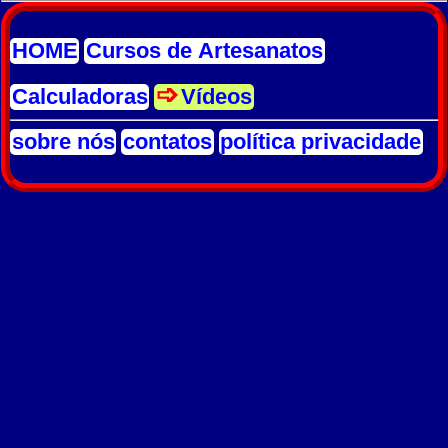
HOME
Cursos de Artesanatos
Calculadoras
Vídeos
sobre nós
contatos
política privacidade