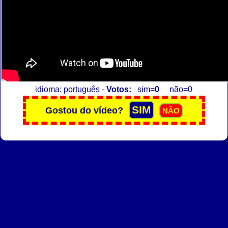
idioma: português -
Votos:
sim=
0
não=0