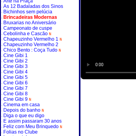
Arte na Praça
As 12 Badaladas dos Sinos
Bichinhos sem pelúcia
Brincadeiras Modernas
Bruxarias no Aniversário
Campeonato de cuspe
Cebolinha e Cascão
Chapeuzinho Vermelho 1
Chapeuzinho Vermelho 2
Chico Bento : Coça Tudo
Cine Gibi 1
Cine Gibi 2
Cine Gibi 3
Cine Gibi 4
Cine Gibi 5
Cine Gibi 6
Cine Gibi 7
Cine Gibi 8
Cine Gibi 9
Cinema em casa
Depois do banho
Diga o que eu digo
E assim passaram 30 anos
Feliz com Meu Brinquedo
Folias no Clube