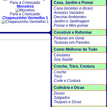
Casa, Jardim e Pomar
Para a Criançada:
Monstros
Casa (receitas e dicas)
Arranjos Variados
Para a Criançada:
Decorar Ambientes
Chapeuzinho Vermelho 1
Jardim e Jardinagem
Pomar e Mini-pomar
Construir e Reformar
Pinturas em Geral
Texturas em Paredes
Como Melhorar de Tudo
Celulares
Sua Saúde
Croche, Trico, Costura
Croche
Trico
Corte e Costura
Culinária e Dicas
Doces
Salgados
Truques e Dicas