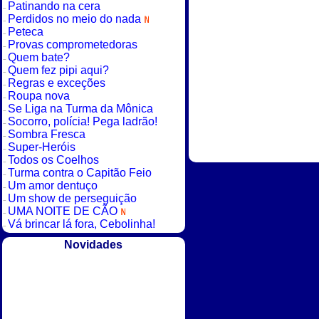
Patinando na cera
Perdidos no meio do nada
Peteca
Provas comprometedoras
Quem bate?
Quem fez pipi aqui?
Regras e exceções
Roupa nova
Se Liga na Turma da Mônica
Socorro, polícia! Pega ladrão!
Sombra Fresca
Super-Heróis
Todos os Coelhos
Turma contra o Capitão Feio
Um amor dentuço
Um show de perseguição
UMA NOITE DE CÃO
Vá brincar lá fora, Cebolinha!
Novidades