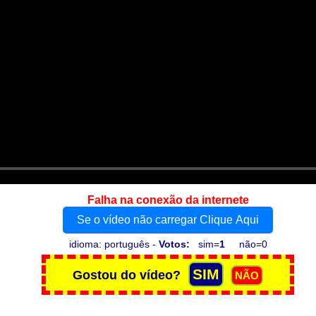
Falha na conexão da internete
Se o vídeo não carregar Clique Aqui
idioma: português -
Votos:
sim=
1
não=0