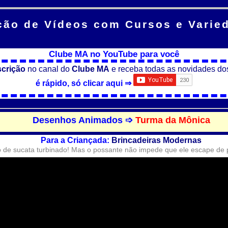
ção de Vídeos
com Cursos e Varie
Clube MA no YouTube para você
scrição
no canal do
Clube MA
e receba todas as novidades do
é rápido, só clicar aqui ⇒
Desenhos Animados ➩
Turma da Mônica
Para a Criançada:
Brincadeiras Modernas
 de sucata turbinado! Mas o possante não impede que ele escape d