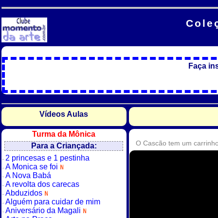
Cole
Faça in
Vídeos Aulas
Turma da Mônica
O Cascão tem um carrinho
Para a Criançada:
2 princesas e 1 pestinha
A Monica se foi
A Nova Babá
A revolta dos carecas
Abduzidos
Alguém para cuidar de mim
Aniversário da Magali