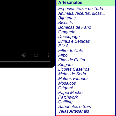
Artesanatos
Especial: Fazer de Tudo
Animais: receitas, dicas...
Bijuterias
Biscuits
Bonecas de Pano
Craquele
Decoupage
Drinks e Bebidas
E.V.A.
Filtro de Café
Fimo
Fitas de Cetim
Kirigami
Licores Caseiros
Meias de Seda
Moldes variados
Mosaicos
Origami
Papel Machê
Patchwork
Quilling
Sabonetes e Sais
Velas Artesanais