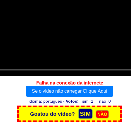
Falha na conexão da internete
Se o vídeo não carregar Clique Aqui
idioma: português -
Votos:
sim=
1
não=0