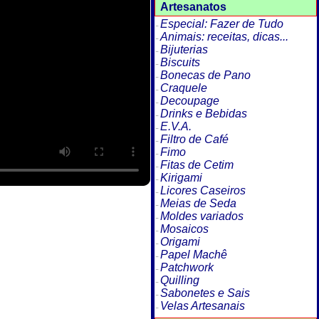
Artesanatos
Especial: Fazer de Tudo
Animais: receitas, dicas...
Bijuterias
Biscuits
Bonecas de Pano
Craquele
Decoupage
Drinks e Bebidas
E.V.A.
Filtro de Café
Fimo
Fitas de Cetim
Kirigami
Licores Caseiros
Meias de Seda
Moldes variados
Mosaicos
Origami
Papel Machê
Patchwork
Quilling
Sabonetes e Sais
Velas Artesanais