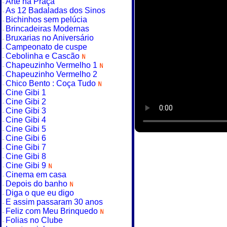
Arte na Praça
As 12 Badaladas dos Sinos
Bichinhos sem pelúcia
Brincadeiras Modernas
Bruxarias no Aniversário
Campeonato de cuspe
Cebolinha e Cascão
Chapeuzinho Vermelho 1
Chapeuzinho Vermelho 2
Chico Bento : Coça Tudo
Cine Gibi 1
Cine Gibi 2
Cine Gibi 3
Cine Gibi 4
Cine Gibi 5
Cine Gibi 6
Cine Gibi 7
Cine Gibi 8
Cine Gibi 9
Cinema em casa
Depois do banho
Diga o que eu digo
E assim passaram 30 anos
Feliz com Meu Brinquedo
Folias no Clube