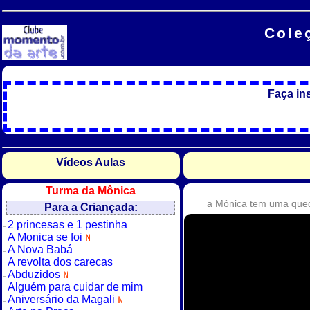
Cole
Faça in
Vídeos Aulas
Turma da Mônica
a Mônica tem uma qued
Para a Criançada:
2 princesas e 1 pestinha
A Monica se foi
A Nova Babá
A revolta dos carecas
Abduzidos
Alguém para cuidar de mim
Aniversário da Magali