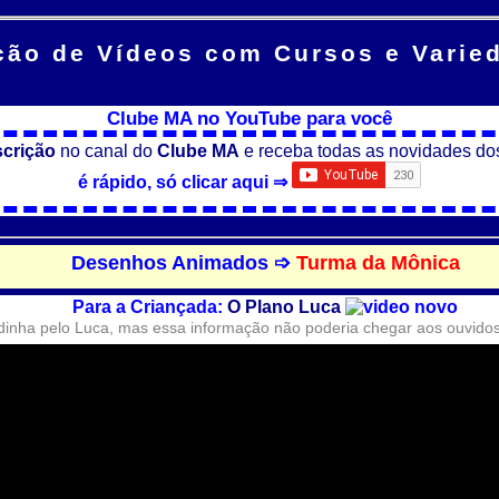
ção de Vídeos
com Cursos e Varie
Clube MA no YouTube para você
scrição
no canal do
Clube MA
e receba todas as novidades do
é rápido, só clicar aqui ⇒
Desenhos Animados ➩
Turma da Mônica
Para a Criançada:
O Plano Luca
inha pelo Luca, mas essa informação não poderia chegar aos ouvidos