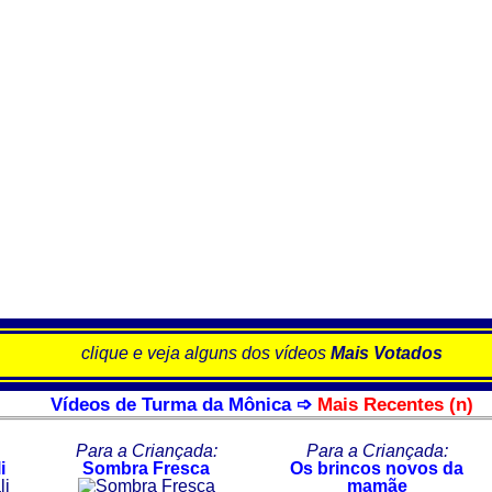
clique e veja alguns dos vídeos
Mais Votados
Vídeos de Turma da Mônica ➩
Mais Recentes (n)
Para a Criançada:
Para a Criançada:
i
Sombra Fresca
Os brincos novos da
mamãe