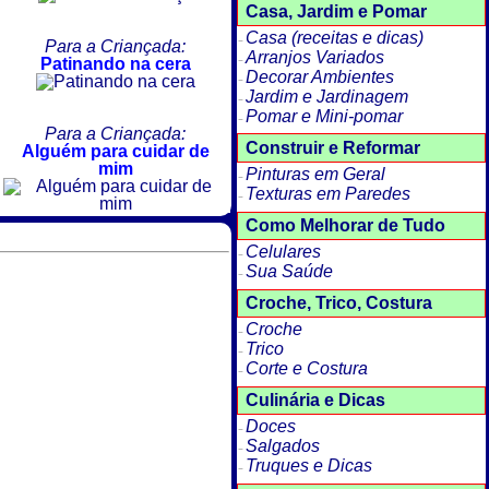
Casa, Jardim e Pomar
Casa (receitas e dicas)
Para a Criançada:
Arranjos Variados
Patinando na cera
Decorar Ambientes
Jardim e Jardinagem
Pomar e Mini-pomar
Para a Criançada:
Construir e Reformar
Alguém para cuidar de
mim
Pinturas em Geral
Texturas em Paredes
Como Melhorar de Tudo
Celulares
Sua Saúde
Croche, Trico, Costura
Croche
Trico
Corte e Costura
Culinária e Dicas
Doces
Salgados
Truques e Dicas