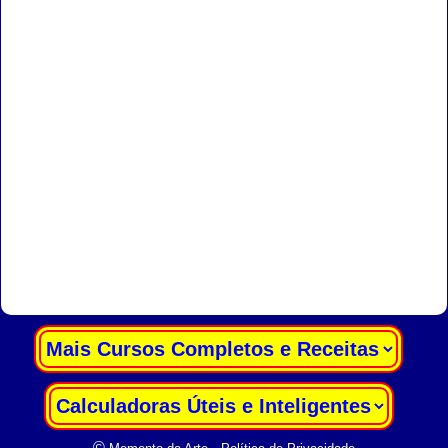
|
|
©
-