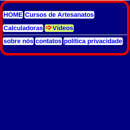
HOME
Cursos de Artesanatos
Calculadoras
Vídeos
sobre nós
contatos
política privacidade