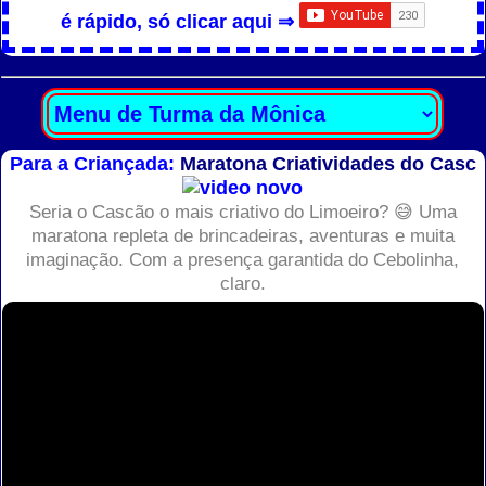
é rápido, só clicar aqui ⇒
Para a Criançada:
Maratona Criatividades do Casc
Seria o Cascão o mais criativo do Limoeiro? 😅 Uma
maratona repleta de brincadeiras, aventuras e muita
imaginação. Com a presença garantida do Cebolinha,
claro.