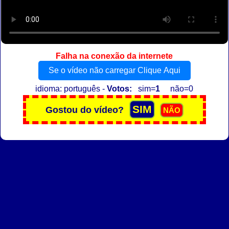
Falha na conexão da internete
Se o vídeo não carregar Clique Aqui
idioma: português -
Votos:
sim=
1
não=0