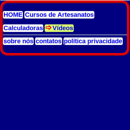
HOME
Cursos de Artesanatos
Calculadoras
Vídeos
sobre nós
contatos
política privacidade