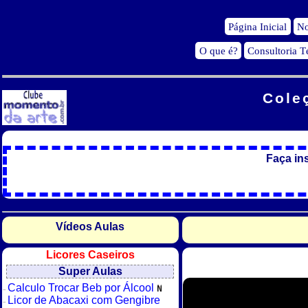
Página Inicial
No
O que é?
Consultoria T
Cole
Faça in
Vídeos Aulas
Licores Caseiros
Super Aulas
Calculo Trocar Beb por Álcool
Licor de Abacaxi com Gengibre