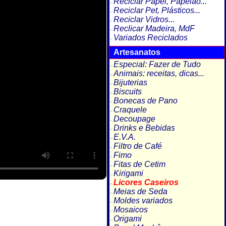
Reciclar Papel, Papelão...
Reciclar Pet, Plásticos...
Reciclar Vidros...
Reclicar Madeira, MdF
Variados Reciclados
Artesanatos
Especial: Fazer de Tudo
Animais: receitas, dicas...
Bijuterias
Biscuits
Bonecas de Pano
Craquele
Decoupage
Drinks e Bebidas
E.V.A.
Filtro de Café
Fimo
Fitas de Cetim
Kirigami
Licores Caseiros
Meias de Seda
Moldes variados
Mosaicos
Origami