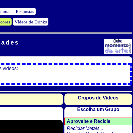
guntas e Respostas
icores
Vídeos de Drinks
dades
s vídeos:
Grupos de Vídeos
Escolha um Grupo
Aproveite e Recicle
Reciclar Metais...