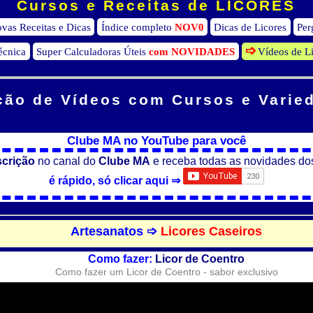
Cursos e Receitas de LICORES
vas Receitas e Dicas
Índice completo
NOV0
Dicas de Licores
Per
écnica
Super Calculadoras Úteis
com NOVIDADES
Vídeos de L
ção de Vídeos
com Cursos e Varie
Clube MA no YouTube para você
scrição
no canal do
Clube MA
e receba todas as novidades do
é rápido, só clicar aqui ⇒
Artesanatos ➩
Licores Caseiros
Como fazer:
Licor de Coentro
Como fazer um Licor de Coentro - sabor exclusivo