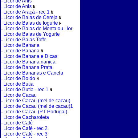
Licor de Anis
Licor de Anis
Licor de Araçá - rec 1
Licor de Balas de Cereja
Licor de Balas de Iogurte
Licor de Balas de Menta ou Hor
Licor de Balas de Yogurte
Licor de Balas Toffe
Licor de Banana
Licor de Banana
Licor de Banana e Dicas
Licor de Banana nanica
Licor de Banana Prata
Licor de Bananas e Canela
Licor de Boldo
Licor de Butia
Licor de Butia - rec 1
Licor de Cacau
Licor de Cacau (mel de cacau)
Licor de Cacau (mel de cacau)1
Licor de Cacau (PT Portugal)
Licor de Cacharoleta
Licor de Café
Licor de Café - rec 2
Licor de Café - rec 3