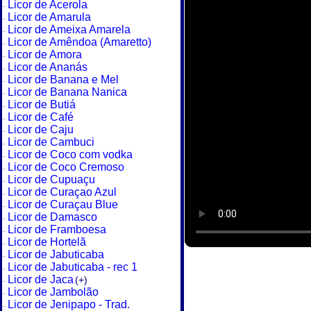
Licor de Acerola
Licor de Amarula
Licor de Ameixa Amarela
Licor de Amêndoa (Amaretto)
Licor de Amora
Licor de Ananás
Licor de Banana e Mel
Licor de Banana Nanica
Licor de Butiá
Licor de Café
Licor de Caju
Licor de Cambuci
Licor de Coco com vodka
Licor de Coco Cremoso
Licor de Cupuaçu
Licor de Curaçao Azul
Licor de Curaçau Blue
Licor de Damasco
Licor de Framboesa
Licor de Hortelã
Licor de Jabuticaba
Licor de Jabuticaba - rec 1
Licor de Jaca
(+)
Licor de Jambolão
Licor de Jenipapo - Trad.