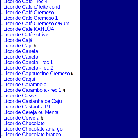
Licor de Café - rec 4
Licor de Café c/ leite cond
Licor de Café Cremoso
Licor de Café Cremoso 1
Licor de Café Cremoso c/Rum
Licor de Café KAHLÚA
Licor de Café solúvel
Licor de Cajá
Licor de Caju
Licor de Canela
Licor de Canela
Licor de Canela - rec 1
Licor de Canela - rec 2
Licor de Cappuccino Cremoso
Licor de Caqui
Licor de Carambola
Licor de Carambola - rec 1
Licor de Cassis
Licor de Castanha de Caju
Licor de Castanha PT
Licor de Cereja ou Menta
Licor de Cerveja
Licor de Chocolate
Licor de Chocolate amargo
Licor de Chocolate branco