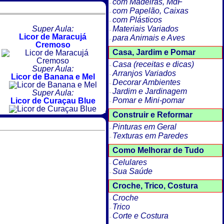
com Madeiras, MdF
com Papelão, Caixas
com Plásticos
Super Aula:
Materiais Variados
Licor de Maracujá
para Animais e Aves
Cremoso
Casa, Jardim e Pomar
Casa (receitas e dicas)
Super Aula:
Arranjos Variados
Licor de Banana e Mel
Decorar Ambientes
Jardim e Jardinagem
Super Aula:
Pomar e Mini-pomar
Licor de Curaçau Blue
Construir e Reformar
Pinturas em Geral
Texturas em Paredes
Como Melhorar de Tudo
Celulares
Sua Saúde
Croche, Trico, Costura
Croche
Trico
Corte e Costura