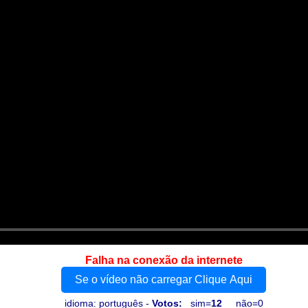
Falha na conexão da internete
Se o vídeo não carregar Clique Aqui
idioma: português -
Votos:
sim=
12
não=0