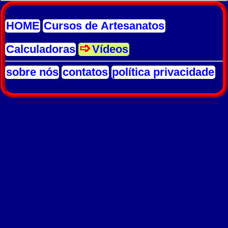
HOME
Cursos de Artesanatos
Calculadoras
Vídeos
sobre nós
contatos
política privacidade