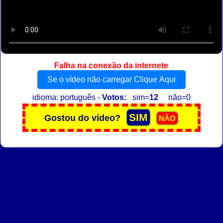
Falha na conexão da internete
Se o vídeo não carregar Clique Aqui
idioma: português -
Votos:
sim=
12
não=0