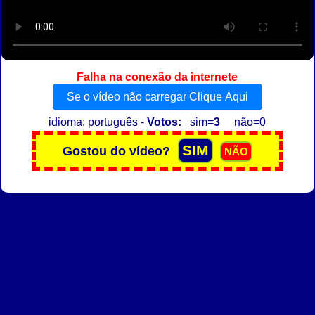
Falha na conexão da internete
Se o vídeo não carregar Clique Aqui
idioma: português -
Votos:
sim=
3
não=0