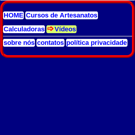
HOME
Cursos de Artesanatos
Calculadoras
Vídeos
sobre nós
contatos
política privacidade