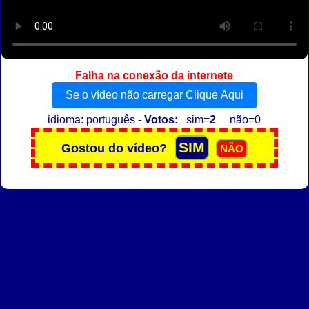
Falha na conexão da internete
Se o vídeo não carregar Clique Aqui
idioma: português -
Votos:
sim=
2
não=0