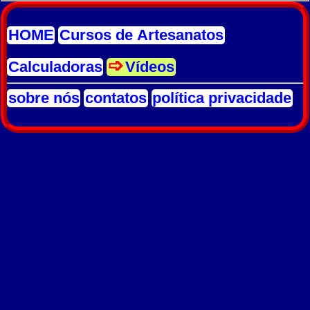
HOME
Cursos de Artesanatos
Calculadoras
Vídeos
sobre nós
contatos
política privacidade