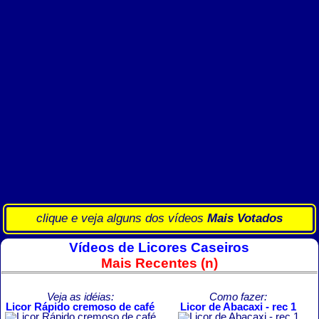
clique e veja alguns dos vídeos
Mais Votados
Vídeos de Licores Caseiros
Mais Recentes (n)
Veja as idéias:
Como fazer:
Licor Rápido cremoso de café
Licor de Abacaxi - rec 1