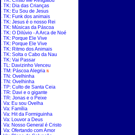
TK: Cristo Me Resgatou
TK: Dia das Crianças
TK: Eu Sou de Jesus
TK: Funk dos animais
TK: Jesus é o nosso Rei
TK: Músicas da Páscoa
TK: O Dilúvio - A Arca de Noé
TK: Porque Ele Vive
TK: Porque Ele Vive
TK: Ritmo dos Animais
TK: Solta o Cabo da Nau
TK: Vai Passar
TL: Davizinho Venceu
TM: Páscoa Alegria
TN: Ovelhinha
TN: Ovelhinha
TP: Culto de Santa Ceia
TR: Davi e o gigante
TR: Jonas e o Peixe
Va: Eu sou Ovelha
Va: Família
Va: Hit da Formiguinha
Va: Louvor a Deus
Va: Nosso General é Cristo
Va: Ofertando com Amor