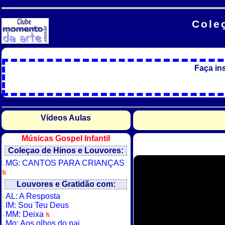
Cole
Faça in
Vídeos Aulas
Músicas Gospel Infantil
Coleçao de Hinos e Louvores:
MG: CANTOS PARA CRIANÇAS
Louvores e Gratidão com:
AL: A Resposta
IM: Sou Teu Deus
MM: Deixa
Mo: Aos olhos do pai