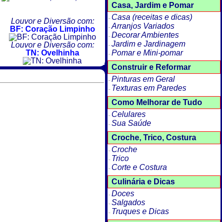
Casa, Jardim e Pomar
Casa (receitas e dicas)
Louvor e Diversão com:
Arranjos Variados
BF: Coração Limpinho
Decorar Ambientes
Jardim e Jardinagem
Louvor e Diversão com:
Pomar e Mini-pomar
TN: Ovelhinha
Construir e Reformar
Pinturas em Geral
Texturas em Paredes
Como Melhorar de Tudo
Celulares
Sua Saúde
Croche, Trico, Costura
Croche
Trico
Corte e Costura
Culinária e Dicas
Doces
Salgados
Truques e Dicas