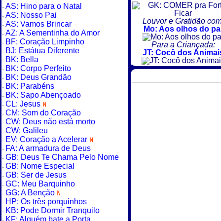
AS: Hino para o Natal
AS: Nosso Pai
Louvor e Gratidão com
AS: Vamos Brincar
Mo: Aos olhos do pa
AZ: A Sementinha do Amor
BF: Coração Limpinho
Para a Criançada:
BJ: Estátua Diferente
JT: Cocô dos Animai
BK: Bella
BK: Corpo Perfeito
BK: Deus Grandão
BK: Parabéns
BK: Sapo Abençoado
CL: Jesus
CM: Som do Coração
CW: Deus não está morto
CW: Galileu
EV: Coração a Acelerar
FA: A armadura de Deus
GB: Deus Te Chama Pelo Nome
GB: Nome Especial
GB: Ser de Jesus
GC: Meu Barquinho
GG: A Benção
HP: Os três porquinhos
KB: Pode Dormir Tranquilo
KF: Alguém bate a Porta