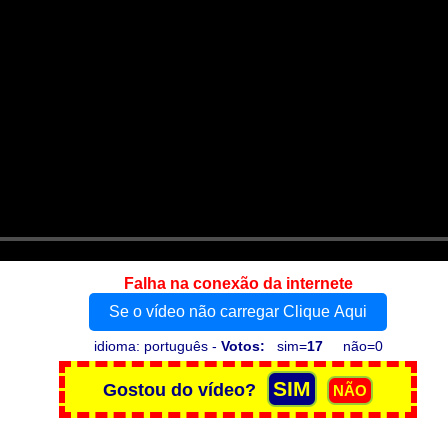
Falha na conexão da internete
Se o vídeo não carregar Clique Aqui
idioma: português -
Votos:
sim=
17
não=0