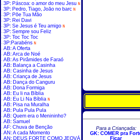
3P: Páscoa: o amor do meu Jesu
3P: Pedro, Tiago, João no barc
3P: Põe Tua Mão
3P: Rei Davi
3P: Se Jesus é Teu amigo
3P: Sempre sou Feliz
3P: Toc Toc Toc
3P:Parabéns
AB: A Oferta
AB: Arca de Noé
AB: As Pirâmides de Faraó
AB: Balança a Casinha
AB: Casinha de Jesus
AB: Criança de Jesus
AB: Dança do Canguru
AB: Dona Formiga
AB: Eu li na Bíblia
AB: Eu Li Na Bíblia
AB: Pisa na Muralha
AB: Pula Pula Pula
AB: Quem era o Menininho?
AB: Samuel
AF: Chuva de Benção
Para a Criançada:
AN: A cada Momento
GK: COMER pra Fort
AN: DEUS FORTE COMO JEOVÁ
Ficar