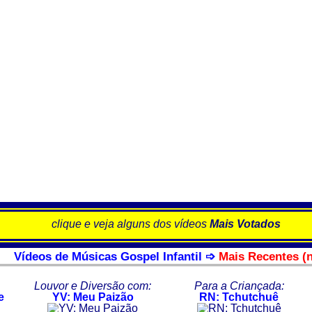
clique e veja alguns dos vídeos
Mais Votados
Vídeos de Músicas Gospel Infantil ➩
Mais Recentes (
Louvor e Diversão com:
Para a Criançada:
e
YV: Meu Paizão
RN: Tchutchuê