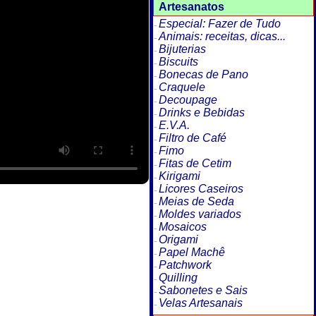
Artesanatos
Especial: Fazer de Tudo
Animais: receitas, dicas...
Bijuterias
Biscuits
Bonecas de Pano
Craquele
Decoupage
Drinks e Bebidas
E.V.A.
Filtro de Café
Fimo
Fitas de Cetim
Kirigami
Licores Caseiros
Meias de Seda
Moldes variados
Mosaicos
Origami
Papel Machê
Patchwork
Quilling
Sabonetes e Sais
Velas Artesanais