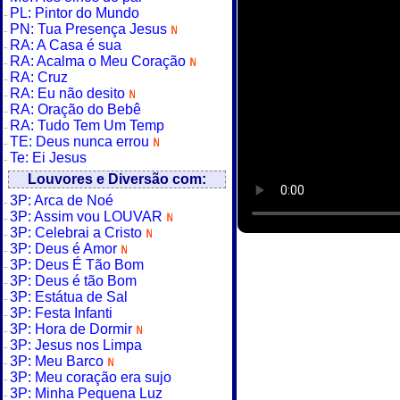
PL: Pintor do Mundo
PN: Tua Presença Jesus
RA: A Casa é sua
RA: Acalma o Meu Coração
RA: Cruz
RA: Eu não desito
RA: Oração do Bebê
RA: Tudo Tem Um Temp
TE: Deus nunca errou
Te: Ei Jesus
Louvores e Diversão com:
3P: Arca de Noé
3P: Assim vou LOUVAR
3P: Celebrai a Cristo
3P: Deus é Amor
3P: Deus É Tão Bom
3P: Deus é tão Bom
3P: Estátua de Sal
3P: Festa Infanti
3P: Hora de Dormir
3P: Jesus nos Limpa
3P: Meu Barco
3P: Meu coração era sujo
3P: Minha Pequena Luz