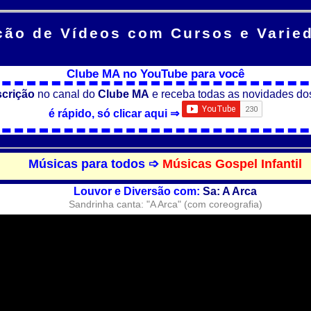
ção de Vídeos
com Cursos e Varie
Clube MA no YouTube para você
scrição
no canal do
Clube MA
e receba todas as novidades do
é rápido, só clicar aqui ⇒
Músicas para todos ➩
Músicas Gospel Infantil
Louvor e Diversão com:
Sa: A Arca
Sandrinha canta: "A Arca" (com coreografia)