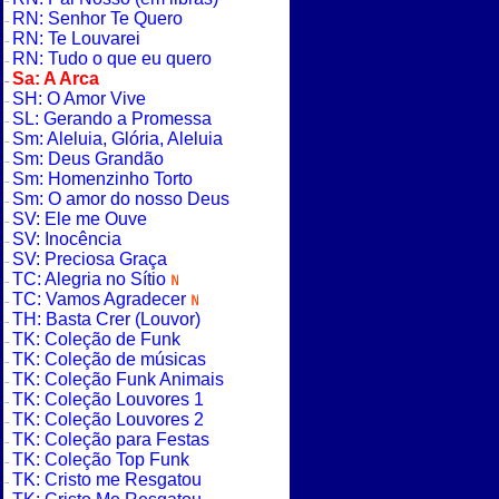
RN: Senhor Te Quero
RN: Te Louvarei
RN: Tudo o que eu quero
Sa: A Arca
SH: O Amor Vive
SL: Gerando a Promessa
Sm: Aleluia, Glória, Aleluia
Sm: Deus Grandão
Sm: Homenzinho Torto
Sm: O amor do nosso Deus
SV: Ele me Ouve
SV: Inocência
SV: Preciosa Graça
TC: Alegria no Sítio
TC: Vamos Agradecer
TH: Basta Crer (Louvor)
TK: Coleção de Funk
TK: Coleção de músicas
TK: Coleção Funk Animais
TK: Coleção Louvores 1
TK: Coleção Louvores 2
TK: Coleção para Festas
TK: Coleção Top Funk
TK: Cristo me Resgatou