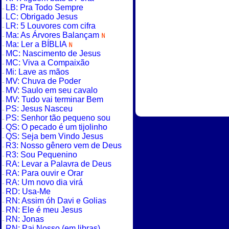
LB: Pra Todo Sempre
LC: Obrigado Jesus
LR: 5 Louvores com cifra
Ma: As Árvores Balançam
Ma: Ler a BÍBLIA
MC: Nascimento de Jesus
MC: Viva a Compaixão
Mi: Lave as mãos
MV: Chuva de Poder
MV: Saulo em seu cavalo
MV: Tudo vai terminar Bem
PS: Jesus Nasceu
PS: Senhor tão pequeno sou
QS: O pecado é um tijolinho
QS: Seja bem Vindo Jesus
R3: Nosso gênero vem de Deus
R3: Sou Pequenino
RA: Levar a Palavra de Deus
RA: Para ouvir e Orar
RA: Um novo dia virá
RD: Usa-Me
RN: Assim óh Davi e Golias
RN: Ele é meu Jesus
RN: Jonas
RN: Pai Nosso (em libras)