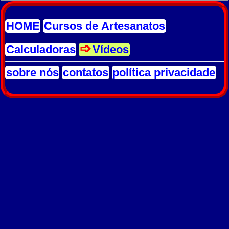
HOME
Cursos de Artesanatos
Calculadoras
Vídeos
sobre nós
contatos
política privacidade