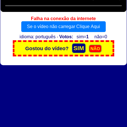
Falha na conexão da internete
Se o vídeo não carregar Clique Aqui
idioma: português -
Votos:
sim=
1
não=0