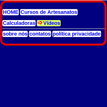
HOME
Cursos de Artesanatos
Calculadoras
Vídeos
sobre nós
contatos
política privacidade