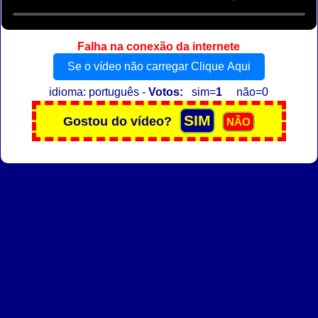
Falha na conexão da internete
Se o vídeo não carregar Clique Aqui
idioma: português -
Votos:
sim=
1
não=0