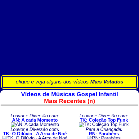
clique e veja alguns dos vídeos
Mais Votados
Vídeos de Músicas Gospel Infantil
Mais Recentes (n)
Louvor e Diversão com:
Louvor e Diversão com:
AN: A cada Momento
TK: Coleção Top Funk
Louvor e Diversão com:
Para a Criançada:
TK: O Dilúvio - A Arca de Noé
RN: Parabéns